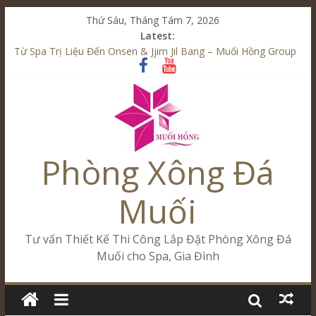
Thứ Sáu, Tháng Tám 7, 2026
Latest:
Từ Spa Trị Liệu Đến Onsen & Jjim Jil Bang – Muối Hồng Group
Kết Hợp Onsen & Jjim Jil Bang Trong Mô Hình Spa – Muối
Hồng Group
Cham Riverside Onsen & Jjim Jil Bang Đà Nẵng Muối Hồng
Group
Spa Jjim Jil Bang Kết Hợp Onsen – Kinh Doanh Chuẩn Sao –
Muối Hồng Group
Phòng Xông Đá
Tăng Doanh Số Kinh Doanh Lắp Đặt Onsen & Jjim Jil Bang –
Muối Hồng Group
Muối
Tư vấn Thiết Kế Thi Công Lắp Đặt Phòng Xông Đá
Muối cho Spa, Gia Đình