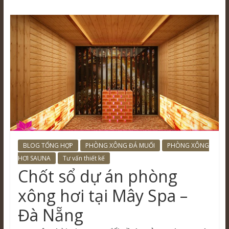
BLOG TỔNG HỢP
PHÒNG XÔNG ĐÁ MUỐI
PHÒNG XÔNG
HƠI SAUNA
Tư vấn thiết kế
Chốt sổ dự án phòng
xông hơi tại Mây Spa –
Đà Nẵng