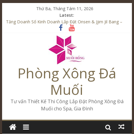
Thứ Ba, Tháng Tám 11, 2026
Latest:
Tăng Doanh Số Kinh Doanh Lắp Đặt Onsen & Jjim Jil Bang –
Muối Hồng Group
Từ Spa Trị Liệu Đến Onsen & Jjim Jil Bang – Muối Hồng Group
Khai Trương Cham Riverside Spa – Onsen & JjimJilBang
Cham Riverside Onsen & Jjim Jil Bang Đà Nẵng Muối Hồng
Group
Spa Jjim Jil Bang Kết Hợp Onsen – Kinh Doanh Chuẩn Sao –
Phòng Xông Đá
Muối Hồng Group
Muối
Tư vấn Thiết Kế Thi Công Lắp Đặt Phòng Xông Đá
Muối cho Spa, Gia Đình