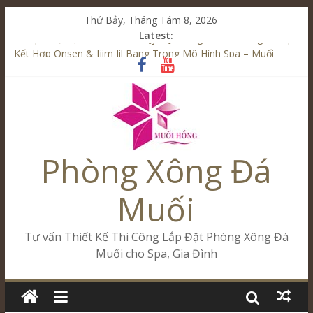
Thứ Bảy, Tháng Tám 8, 2026
Latest:
Từ Spa Trị Liệu Đến Onsen & Jjim Jil Bang – Muối Hồng Group
Kết Hợp Onsen & Jjim Jil Bang Trong Mô Hình Spa – Muối
Hồng Group
Cham Riverside Onsen & Jjim Jil Bang Đà Nẵng Muối Hồng
Group
Spa Jjim Jil Bang Kết Hợp Onsen – Kinh Doanh Chuẩn Sao –
Muối Hồng Group
Tăng Doanh Số Kinh Doanh Lắp Đặt Onsen & Jjim Jil Bang –
Phòng Xông Đá
Muối Hồng Group
Muối
Tư vấn Thiết Kế Thi Công Lắp Đặt Phòng Xông Đá
Muối cho Spa, Gia Đình