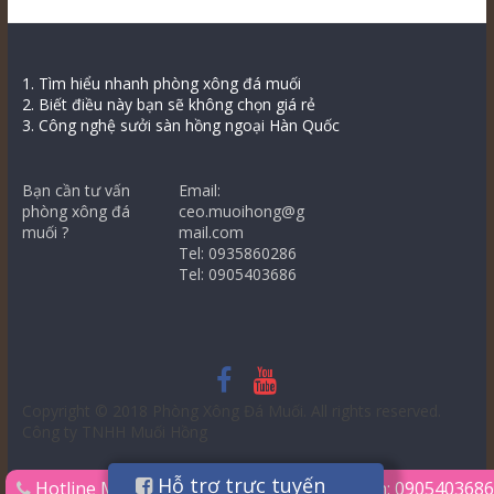
1. Tìm hiểu nhanh phòng xông đá muối
2. Biết điều này bạn sẽ không chọn giá rẻ
3. Công nghệ sưởi sàn hồng ngoại Hàn Quốc
Bạn cần tư vấn
Email:
phòng xông đá
ceo.muoihong@g
muối ?
mail.com
Tel: 0935860286
Tel: 0905403686
Copyright © 2018
Phòng Xông Đá Muối
. All rights reserved.
Công ty TNHH Muối Hồng
Hỗ trợ trực tuyến
Hotline
Mr.Thùy: 0935860286
Ms.Liên: 0905403686