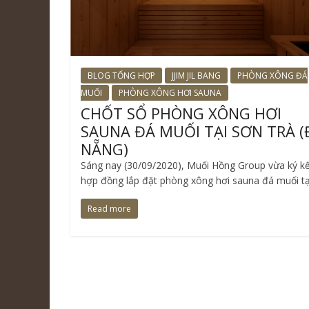
BLOG TỔNG HỢP
JJIM JIL BANG
PHÒNG XÔNG ĐÁ
MUỐI
PHÒNG XÔNG HƠI SAUNA
CHỐT SỔ PHÒNG XÔNG HƠI
SAUNA ĐÁ MUỐI TẠI SƠN TRÀ (
NẴNG)
Sáng nay (30/09/2020), Muối Hồng Group vừa ký k
hợp đồng lắp đặt phòng xông hơi sauna đá muối tạ
Read more