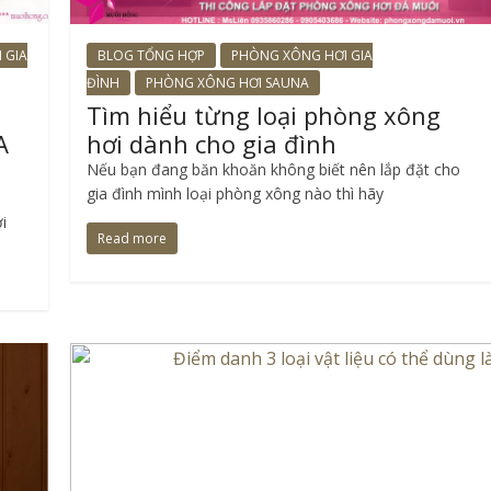
 GIA
BLOG TỔNG HỢP
PHÒNG XÔNG HƠI GIA
ĐÌNH
PHÒNG XÔNG HƠI SAUNA
Tìm hiểu từng loại phòng xông
A
hơi dành cho gia đình
Nếu bạn đang băn khoăn không biết nên lắp đặt cho
gia đình mình loại phòng xông nào thì hãy
i
Read more