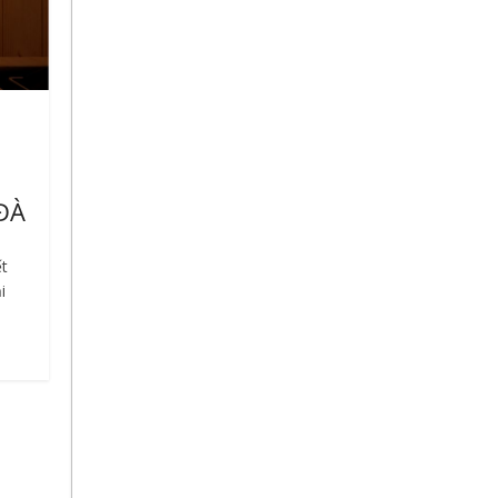
ĐÀ
ết
i