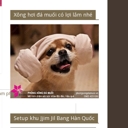
Xông hơi đá muối có lợi lắm nhé
Setup khu Jjim Jil Bang Hàn Quốc