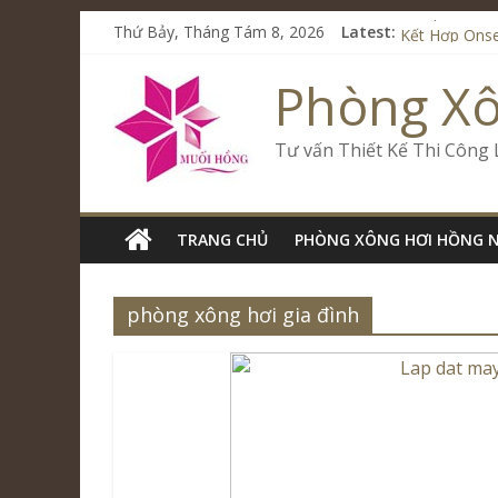
Từ Spa Trị L
Thứ Bảy, Tháng Tám 8, 2026
Latest:
Kết Hợp Onse
Cham Riversi
Phòng X
Spa Jjim Jil
Tăng Doanh S
Tư vấn Thiết Kế Thi Công
TRANG CHỦ
PHÒNG XÔNG HƠI HỒNG 
phòng xông hơi gia đình