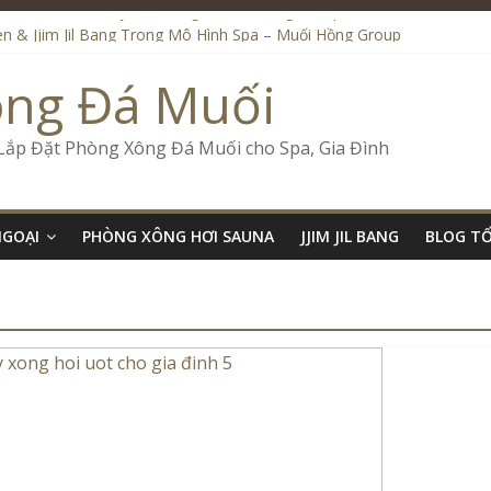
iệu Đến Onsen & Jjim Jil Bang – Muối Hồng Group
n & Jjim Jil Bang Trong Mô Hình Spa – Muối Hồng Group
de Onsen & Jjim Jil Bang Đà Nẵng Muối Hồng Group
ông Đá Muối
 Bang Kết Hợp Onsen – Kinh Doanh Chuẩn Sao – Muối Hồng Group
ố Kinh Doanh Lắp Đặt Onsen & Jjim Jil Bang – Muối Hồng Group
 Lắp Đặt Phòng Xông Đá Muối cho Spa, Gia Đình
NGOẠI
PHÒNG XÔNG HƠI SAUNA
JJIM JIL BANG
BLOG T