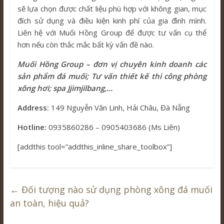
sẽ lựa chọn được chất liệu phù hợp với không gian, mục
đích sử dụng và điều kiện kinh phí của gia đình mình.
Liên hệ với Muối Hồng Group để được tư vấn cụ thể
hơn nếu còn thắc mắc bất kỳ vấn đề nào.
Muối Hồng Group – đơn vị chuyên kinh doanh các
sản phẩm đá muối; Tư vấn thiết kế thi công phòng
xông hơi; spa Jjimjilbang,…
Address:
149 Nguyễn Văn Linh, Hải Châu, Đà Nẵng
Hotline:
0935860286 – 0905403686 (Ms Liên)
[addthis tool=”addthis_inline_share_toolbox”]
←
Đối tượng nào sử dụng phòng xông đá muối
an toàn, hiệu quả?