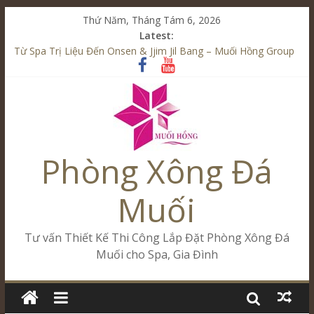
Thứ Năm, Tháng Tám 6, 2026
Latest:
Từ Spa Trị Liệu Đến Onsen & Jjim Jil Bang – Muối Hồng Group
Kết Hợp Onsen & Jjim Jil Bang Trong Mô Hình Spa – Muối
Hồng Group
Cham Riverside Onsen & Jjim Jil Bang Đà Nẵng Muối Hồng
Group
Spa Jjim Jil Bang Kết Hợp Onsen – Kinh Doanh Chuẩn Sao –
Muối Hồng Group
Phòng Xông Đá
Tăng Doanh Số Kinh Doanh Lắp Đặt Onsen & Jjim Jil Bang –
Muối Hồng Group
Muối
Tư vấn Thiết Kế Thi Công Lắp Đặt Phòng Xông Đá
Muối cho Spa, Gia Đình