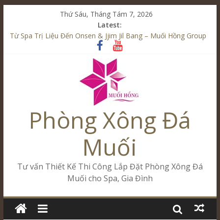
Thứ Sáu, Tháng Tám 7, 2026
Latest:
Từ Spa Trị Liệu Đến Onsen & Jjim Jil Bang – Muối Hồng Group
Kết Hợp Onsen & Jjim Jil Bang Trong Mô Hình Spa – Muối
Hồng Group
Cham Riverside Onsen & Jjim Jil Bang Đà Nẵng Muối Hồng
Group
Spa Jjim Jil Bang Kết Hợp Onsen – Kinh Doanh Chuẩn Sao –
Muối Hồng Group
Phòng Xông Đá
Tăng Doanh Số Kinh Doanh Lắp Đặt Onsen & Jjim Jil Bang –
Muối Hồng Group
Muối
Tư vấn Thiết Kế Thi Công Lắp Đặt Phòng Xông Đá
Muối cho Spa, Gia Đình