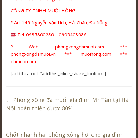
CÔNG TY TNHH MUỐI HỒNG
? Ad: 149 Nguyễn Văn Linh, Hải Châu, Đà Nẵng
Tel: 0935860286 – 0905403686
? Web: phongxongdamuoi.com ***
phongxongdamuoi.vn *** muoihong.com ***
damuoi.com
[addthis tool=”addthis_inline_share_toolbox”]
←
Phòng xông đá muối gia đình Mr Tân tại Hà
Nội hoàn thiện được 80%
Chốt nhanh hai phòng xông hơi cho gia đình