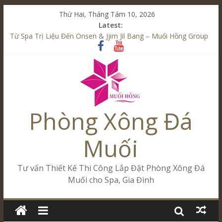
Thứ Hai, Tháng Tám 10, 2026
Latest:
Từ Spa Trị Liệu Đến Onsen & Jjim Jil Bang – Muối Hồng Group
Kết Hợp Onsen & Jjim Jil Bang Trong Mô Hình Spa – Muối
Hồng Group
Cham Riverside Onsen & Jjim Jil Bang Đà Nẵng Muối Hồng
Group
Spa Jjim Jil Bang Kết Hợp Onsen – Kinh Doanh Chuẩn Sao –
Muối Hồng Group
Phòng Xông Đá
Tăng Doanh Số Kinh Doanh Lắp Đặt Onsen & Jjim Jil Bang –
Muối Hồng Group
Muối
Tư vấn Thiết Kế Thi Công Lắp Đặt Phòng Xông Đá
Muối cho Spa, Gia Đình