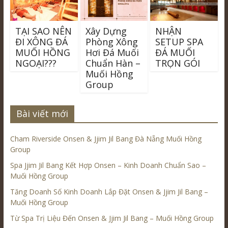
TẠI SAO NÊN
Xây Dựng
NHẬN
ĐI XÔNG ĐÁ
Phòng Xông
SETUP SPA
MUỐI HỒNG
Hơi Đá Muối
ĐÁ MUỐI
NGOẠI???
Chuẩn Hàn –
TRỌN GÓI
Muối Hồng
Group
Bài viết mới
Cham Riverside Onsen & Jjim Jil Bang Đà Nẵng Muối Hồng
Group
Spa Jjim Jil Bang Kết Hợp Onsen – Kinh Doanh Chuẩn Sao –
Muối Hồng Group
Tăng Doanh Số Kinh Doanh Lắp Đặt Onsen & Jjim Jil Bang –
Muối Hồng Group
Từ Spa Trị Liệu Đến Onsen & Jjim Jil Bang – Muối Hồng Group