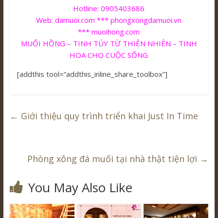
Hotline: 0905403686
Web: damuoi.com *** phongxongdamuoi.vn
*** muoihong.com
MUỐI HỒNG – TINH TÚY TỪ THIÊN NHIÊN – TINH
HOA CHO CUỘC SỐNG
[addthis tool=”addthis_inline_share_toolbox”]
←
Giới thiệu quy trình triển khai Just In Time
Phòng xông đá muối tại nhà thật tiện lợi
→
You May Also Like