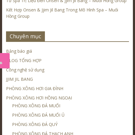
Từ Spa Trị Liệu Đến Onsen & Jjim Jil Bang – Muối Hồng Group
Kết Hợp Onsen & Jjim Jil Bang Trong Mô Hình Spa – Muối
Hồng Group
Chuyên mục
Bảng báo giá
BLOG TỔNG HỢP
Công nghệ sử dụng
JJIM JIL BANG
PHÒNG XÔNG HƠI GIA ĐÌNH
PHÒNG XÔNG HƠI HỒNG NGOẠI
PHÒNG XÔNG ĐÁ MUỐI
PHÒNG XÔNG ĐÁ MUỐI Ủ
PHÒNG XÔNG ĐÁ QUÝ
PHÒNG XÔNG ĐÁ THẠCH ANH