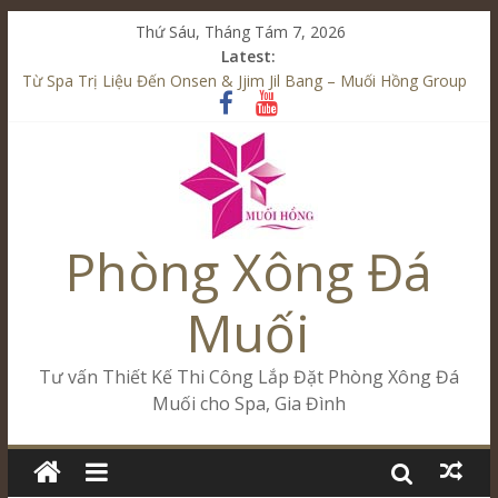
Thứ Sáu, Tháng Tám 7, 2026
Latest:
Từ Spa Trị Liệu Đến Onsen & Jjim Jil Bang – Muối Hồng Group
Kết Hợp Onsen & Jjim Jil Bang Trong Mô Hình Spa – Muối
Hồng Group
Cham Riverside Onsen & Jjim Jil Bang Đà Nẵng Muối Hồng
Group
Spa Jjim Jil Bang Kết Hợp Onsen – Kinh Doanh Chuẩn Sao –
Muối Hồng Group
Phòng Xông Đá
Tăng Doanh Số Kinh Doanh Lắp Đặt Onsen & Jjim Jil Bang –
Muối Hồng Group
Muối
Tư vấn Thiết Kế Thi Công Lắp Đặt Phòng Xông Đá
Muối cho Spa, Gia Đình