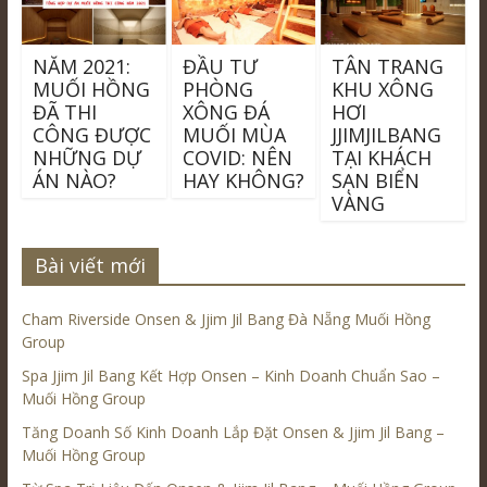
NĂM 2021:
ĐẦU TƯ
TÂN TRANG
MUỐI HỒNG
PHÒNG
KHU XÔNG
ĐÃ THI
XÔNG ĐÁ
HƠI
CÔNG ĐƯỢC
MUỐI MÙA
JJIMJILBANG
NHỮNG DỰ
COVID: NÊN
TẠI KHÁCH
ÁN NÀO?
HAY KHÔNG?
SẠN BIỂN
VÀNG
Bài viết mới
Cham Riverside Onsen & Jjim Jil Bang Đà Nẵng Muối Hồng
Group
Spa Jjim Jil Bang Kết Hợp Onsen – Kinh Doanh Chuẩn Sao –
Muối Hồng Group
Tăng Doanh Số Kinh Doanh Lắp Đặt Onsen & Jjim Jil Bang –
Muối Hồng Group