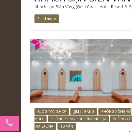
Khách sạn Biển Vàng (Gold Coast Hotel Resort & S
Read more
BLOG TỔNG HỢP
JJIM JIL BANG
PHÒNG XÔNG ĐÁ
MUỐI
PHÒNG XÔNG HƠI HỒNG NGOẠI
PHÒNG X
HƠI SAUNA
TƯ VẤN