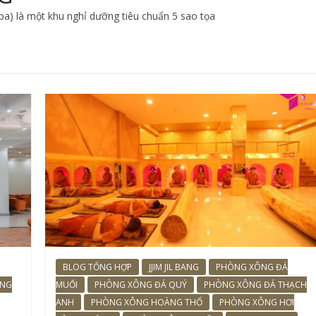
pa) là một khu nghỉ dưỡng tiêu chuẩn 5 sao tọa
BLOG TỔNG HỢP
JJIM JIL BANG
PHÒNG XÔNG ĐÁ
ÔNG
MUỐI
PHÒNG XÔNG ĐÁ QUÝ
PHÒNG XÔNG ĐÁ THẠCH
ANH
PHÒNG XÔNG HOÀNG THỔ
PHÒNG XÔNG HƠI