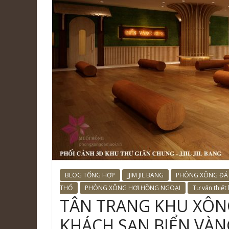
BLOG TỔNG HỢP
JJIM JIL BANG
PHÒNG XÔNG ĐÁ
THỔ
PHÒNG XÔNG HƠI HỒNG NGOẠI
Tư vấn thiết
TÂN TRANG KHU XÔNG 
KHÁCH SẠN BIỂN VÀN