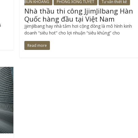
BÙN KHOÁNG
PHÒNG XÔNG TUYẾT
Tư vấn thiết kế
Nhà thầu thi công JjimJilbang Hàn
Quốc hàng đầu tại Việt Nam
ã
JjimJilbang hay nhà tắm hơi cộng đồng là mô hình kinh
doanh “siêu hot” cho lợi nhuận “siêu khủng” cho
Read more