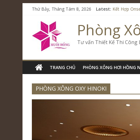
Từ Spa Trị L
Thứ Bảy, Tháng Tám 8, 2026
Latest:
Kết Hợp Onse
Cham Riversi
Phòng X
Spa Jjim Jil
Tăng Doanh S
Tư vấn Thiết Kế Thi Công
TRANG CHỦ
PHÒNG XÔNG HƠI HỒNG 
PHÒNG XÔNG OXY HINOKI