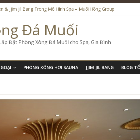
iệu Đến Onsen & Jjim Jil Bang – Muối Hồng Group
n & Jjim Jil Bang Trong Mô Hình Spa – Muối Hồng Group
de Onsen & Jjim Jil Bang Đà Nẵng Muối Hồng Group
ông Đá Muối
 Bang Kết Hợp Onsen – Kinh Doanh Chuẩn Sao – Muối Hồng Group
ố Kinh Doanh Lắp Đặt Onsen & Jjim Jil Bang – Muối Hồng Group
 Lắp Đặt Phòng Xông Đá Muối cho Spa, Gia Đình
NGOẠI
PHÒNG XÔNG HƠI SAUNA
JJIM JIL BANG
BLOG T