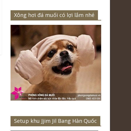
Xông hơi đá muối có lợi lắm nhé
Setup khu Jjim Jil Bang Hàn Quốc