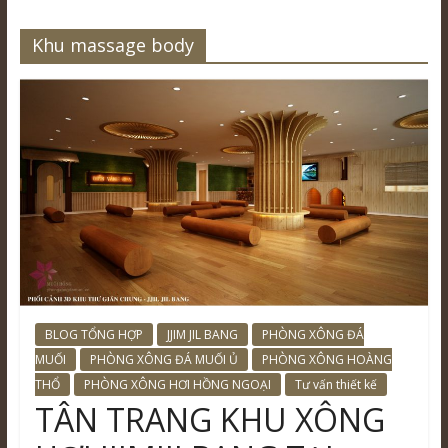
Khu massage body
BLOG TỔNG HỢP
JJIM JIL BANG
PHÒNG XÔNG ĐÁ
MUỐI
PHÒNG XÔNG ĐÁ MUỐI Ủ
PHÒNG XÔNG HOÀNG
THỔ
PHÒNG XÔNG HƠI HỒNG NGOẠI
Tư vấn thiết kế
TÂN TRANG KHU XÔNG