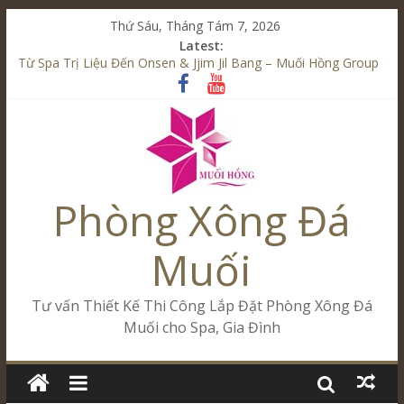
Thứ Sáu, Tháng Tám 7, 2026
Latest:
Từ Spa Trị Liệu Đến Onsen & Jjim Jil Bang – Muối Hồng Group
Kết Hợp Onsen & Jjim Jil Bang Trong Mô Hình Spa – Muối
Hồng Group
Cham Riverside Onsen & Jjim Jil Bang Đà Nẵng Muối Hồng
Group
Spa Jjim Jil Bang Kết Hợp Onsen – Kinh Doanh Chuẩn Sao –
Muối Hồng Group
Phòng Xông Đá
Tăng Doanh Số Kinh Doanh Lắp Đặt Onsen & Jjim Jil Bang –
Muối Hồng Group
Muối
Tư vấn Thiết Kế Thi Công Lắp Đặt Phòng Xông Đá
Muối cho Spa, Gia Đình