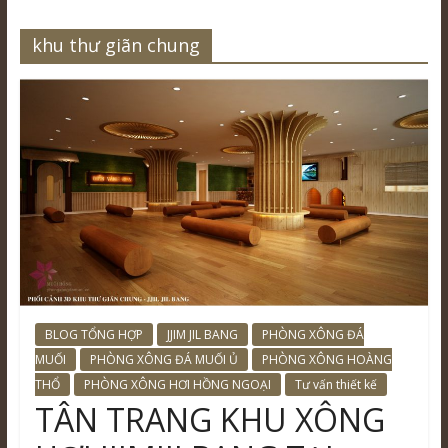
khu thư giãn chung
BLOG TỔNG HỢP
JJIM JIL BANG
PHÒNG XÔNG ĐÁ
MUỐI
PHÒNG XÔNG ĐÁ MUỐI Ủ
PHÒNG XÔNG HOÀNG
THỔ
PHÒNG XÔNG HƠI HỒNG NGOẠI
Tư vấn thiết kế
TÂN TRANG KHU XÔNG