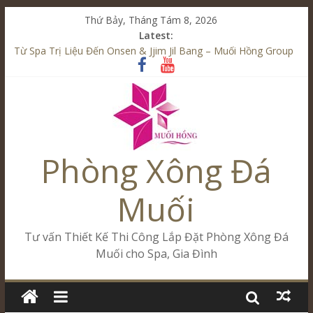
Thứ Bảy, Tháng Tám 8, 2026
Latest:
Từ Spa Trị Liệu Đến Onsen & Jjim Jil Bang – Muối Hồng Group
Kết Hợp Onsen & Jjim Jil Bang Trong Mô Hình Spa – Muối
Hồng Group
Cham Riverside Onsen & Jjim Jil Bang Đà Nẵng Muối Hồng
Group
Spa Jjim Jil Bang Kết Hợp Onsen – Kinh Doanh Chuẩn Sao –
Muối Hồng Group
Phòng Xông Đá
Tăng Doanh Số Kinh Doanh Lắp Đặt Onsen & Jjim Jil Bang –
Muối Hồng Group
Muối
Tư vấn Thiết Kế Thi Công Lắp Đặt Phòng Xông Đá
Muối cho Spa, Gia Đình