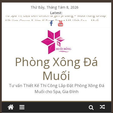
Thứ Bảy, Tháng Tám 8, 2026
Latest:
Từ Spa Trị Liệu Đến Onsen & Jjim Jil Bang – Muối Hồng Group
Kết Hợp Onsen & Jjim Jil Bang Trong Mô Hình Spa – Muối
Hồng Group
Cham Riverside Onsen & Jjim Jil Bang Đà Nẵng Muối Hồng
Group
Spa Jjim Jil Bang Kết Hợp Onsen – Kinh Doanh Chuẩn Sao –
Muối Hồng Group
Phòng Xông Đá
Tăng Doanh Số Kinh Doanh Lắp Đặt Onsen & Jjim Jil Bang –
Muối Hồng Group
Muối
Tư vấn Thiết Kế Thi Công Lắp Đặt Phòng Xông Đá
Muối cho Spa, Gia Đình