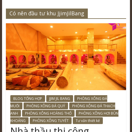
Có nên đầu tư khu JjimJilBang
BLOG TỔNG HỢP
JJIM JIL BANG
PHÒNG XÔNG ĐÁ
MUỐI
PHÒNG XÔNG ĐÁ QUÝ
PHÒNG XÔNG ĐÁ THẠCH
ANH
PHÒNG XÔNG HOÀNG THỔ
PHÒNG XÔNG HƠI BÙN
KHOÁNG
PHÒNG XÔNG TUYẾT
Tư vấn thiết kế
Nhà thầu thi công