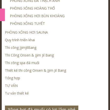
PHÒNG XÔNG ĐÁ THẠCH ANH
PHÒNG XÔNG HOÀNG THỔ
PHÒNG XÔNG HƠI BÙN KHOÁNG
PHÒNG XÔNG TUYẾT
PHÒNG XÔNG HƠI SAUNA
Quy trình triển khai
Thi công JjimJilBang
Thi Công Onsen & Jjim Jil Bang
Thi công spa đá muối
Thiết kế thi công Onsen & Jjim Jil Bang
Tổng hợp
TƯ VẤN
Tư vấn thiết kế
Xông hơi đá muối có lợi lắm nhé