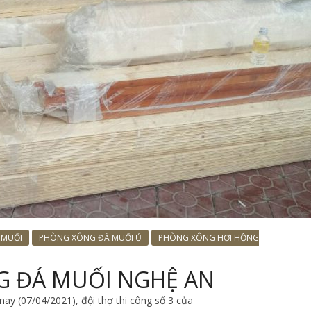
 MUỐI
PHÒNG XÔNG ĐÁ MUỐI Ủ
PHÒNG XÔNG HƠI HỒNG
G ĐÁ MUỐI NGHỆ AN
nay (07/04/2021), đội thợ thi công số 3 của