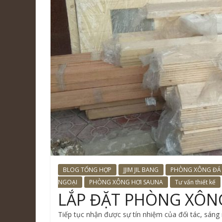
BLOG TỔNG HỢP
JJIM JIL BANG
PHÒNG XÔNG ĐÁ
NGOẠI
PHÒNG XÔNG HƠI SAUNA
Tư vấn thiết kế
LẮP ĐẶT PHÒNG XÔN
Tiếp tục nhận được sự tín nhiệm của đối tác, sáng 