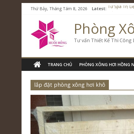
Thứ Bảy, Tháng Tám 8, 2026
Latest:
Từ Spa Trị L
Kết Hợp Onse
Cham Riversi
Phòng X
Spa Jjim Jil
Tăng Doanh S
Tư vấn Thiết Kế Thi Công
TRANG CHỦ
PHÒNG XÔNG HƠI HỒNG 
lắp đặt phòng xông hơi khô