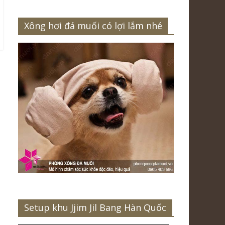
Xông hơi đá muối có lợi lắm nhé
Setup khu Jjim Jil Bang Hàn Quốc