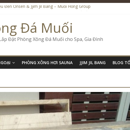
iệu Đến Onsen & Jjim Jil Bang – Muối Hồng Group
n & Jjim Jil Bang Trong Mô Hình Spa – Muối Hồng Group
de Onsen & Jjim Jil Bang Đà Nẵng Muối Hồng Group
ông Đá Muối
 Bang Kết Hợp Onsen – Kinh Doanh Chuẩn Sao – Muối Hồng Group
ố Kinh Doanh Lắp Đặt Onsen & Jjim Jil Bang – Muối Hồng Group
 Lắp Đặt Phòng Xông Đá Muối cho Spa, Gia Đình
NGOẠI
PHÒNG XÔNG HƠI SAUNA
JJIM JIL BANG
BLOG T