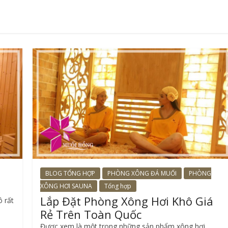
BLOG TỔNG HỢP
PHÒNG XÔNG ĐÁ MUỐI
PHÒNG
XÔNG HƠI SAUNA
Tổng hợp
Lắp Đặt Phòng Xông Hơi Khô Giá
 rất
Rẻ Trên Toàn Quốc
Được xem là một trong những sản phẩm xông hơi