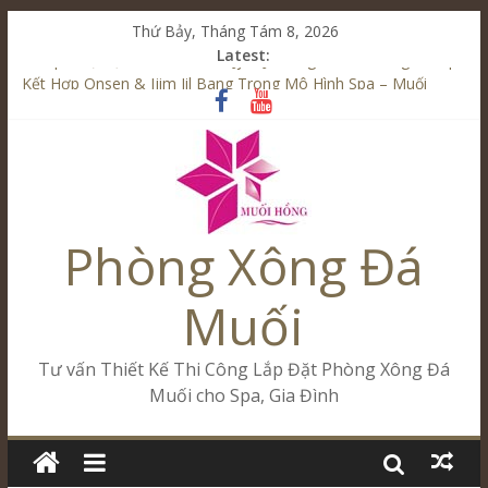
Thứ Bảy, Tháng Tám 8, 2026
Latest:
Từ Spa Trị Liệu Đến Onsen & Jjim Jil Bang – Muối Hồng Group
Kết Hợp Onsen & Jjim Jil Bang Trong Mô Hình Spa – Muối
Hồng Group
Cham Riverside Onsen & Jjim Jil Bang Đà Nẵng Muối Hồng
Group
Spa Jjim Jil Bang Kết Hợp Onsen – Kinh Doanh Chuẩn Sao –
Muối Hồng Group
Tăng Doanh Số Kinh Doanh Lắp Đặt Onsen & Jjim Jil Bang –
Phòng Xông Đá
Muối Hồng Group
Muối
Tư vấn Thiết Kế Thi Công Lắp Đặt Phòng Xông Đá
Muối cho Spa, Gia Đình