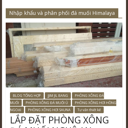
Nhập khẩu và phân phối đá muối Himalaya
BLOG TỔNG HỢP
JJIM JIL BANG
PHÒNG XÔNG ĐÁ
MUỐI
PHÒNG XÔNG ĐÁ MUỐI Ủ
PHÒNG XÔNG HƠI HỒNG
NGOẠI
PHÒNG XÔNG HƠI SAUNA
Tư vấn thiết kế
LẮP ĐẶT PHÒNG XÔNG