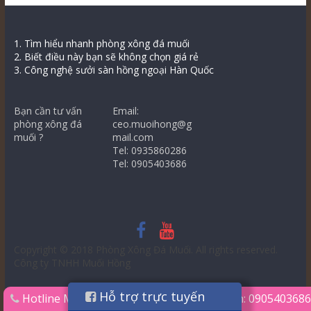
1. Tìm hiểu nhanh phòng xông đá muối
2. Biết điều này bạn sẽ không chọn giá rẻ
3. Công nghệ sưởi sàn hồng ngoại Hàn Quốc
Bạn cần tư vấn
Email:
phòng xông đá
ceo.muoihong@g
muối ?
mail.com
Tel: 0935860286
Tel: 0905403686
Copyright © 2018
Phòng Xông Đá Muối
. All rights reserved.
Công ty TNHH Muối Hồng
Hỗ trợ trực tuyến
Hotline
Mr.Thùy: 0935860286
Ms.Liên: 0905403686