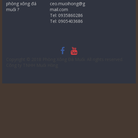
phòng xông đá
ceo.muoihong@g
muối ?
mail.com
Tel: 0935860286
Tel: 0905403686
Copyright © 2018
Phòng Xông Đá Muối
. All rights reserved.
Công ty TNHH Muối Hồng