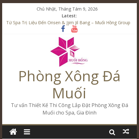
Chủ Nhật, Tháng Tám 9, 2026
Latest:
Từ Spa Trị Liệu Đến Onsen & Jjim Jil Bang – Muối Hồng Group
Kết Hợp Onsen & Jjim Jil Bang Trong Mô Hình Spa – Muối
Hồng Group
Cham Riverside Onsen & Jjim Jil Bang Đà Nẵng Muối Hồng
Group
Spa Jjim Jil Bang Kết Hợp Onsen – Kinh Doanh Chuẩn Sao –
Muối Hồng Group
Phòng Xông Đá
Tăng Doanh Số Kinh Doanh Lắp Đặt Onsen & Jjim Jil Bang –
Muối Hồng Group
Muối
Tư vấn Thiết Kế Thi Công Lắp Đặt Phòng Xông Đá
Muối cho Spa, Gia Đình