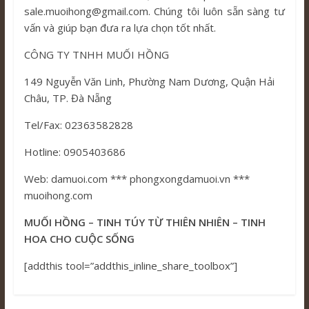
sale.muoihong@gmail.com. Chúng tôi luôn sẵn sàng tư
vấn và giúp bạn đưa ra lựa chọn tốt nhất.
CÔNG TY TNHH MUỐI HỒNG
149 Nguyễn Văn Linh, Phường Nam Dương, Quận Hải
Châu, TP. Đà Nẵng
Tel/Fax: 02363582828
Hotline: 0905403686
Web: damuoi.com *** phongxongdamuoi.vn ***
muoihong.com
MUỐI HỒNG – TINH TÚY TỪ THIÊN NHIÊN – TINH
HOA CHO CUỘC SỐNG
[addthis tool=”addthis_inline_share_toolbox”]