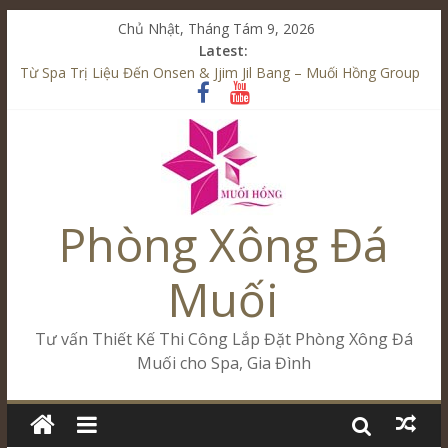
Chủ Nhật, Tháng Tám 9, 2026
Latest:
Tăng Doanh Số Kinh Doanh Lắp Đặt Onsen & Jjim Jil Bang –
Muối Hồng Group
Từ Spa Trị Liệu Đến Onsen & Jjim Jil Bang – Muối Hồng Group
Kết Hợp Onsen & Jjim Jil Bang Trong Mô Hình Spa – Muối
Hồng Group
Cham Riverside Onsen & Jjim Jil Bang Đà Nẵng Muối Hồng
Group
Phòng Xông Đá
Spa Jjim Jil Bang Kết Hợp Onsen – Kinh Doanh Chuẩn Sao –
Muối Hồng Group
Muối
Tư vấn Thiết Kế Thi Công Lắp Đặt Phòng Xông Đá
Muối cho Spa, Gia Đình