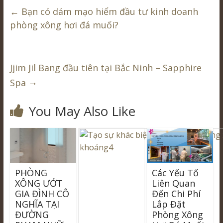
←
Bạn có dám mạo hiểm đầu tư kinh doanh
phòng xông hơi đá muối?
Jjim Jil Bang đầu tiên tại Bắc Ninh – Sapphire
→
Spa
You May Also Like
PHÒNG
Các Yếu Tố
XÔNG ƯỚT
Liên Quan
GIA ĐÌNH CÔ
Đến Chi Phí
NGHĨA TẠI
Lắp Đặt
ĐƯỜNG
Phòng Xông