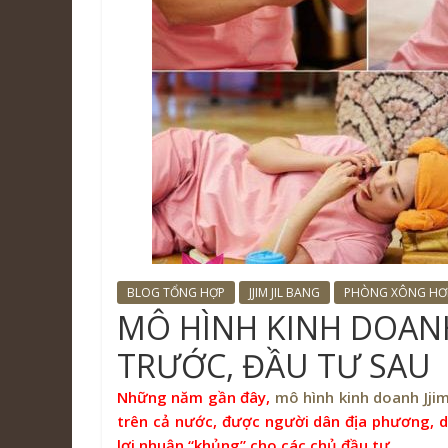
BLOG TỔNG HỢP
JJIM JIL BANG
PHÒNG XÔNG HƠ
MÔ HÌNH KINH DOANH 
TRƯỚC, ĐẦU TƯ SAU
Những năm gần đây,
mô hình kinh doanh Jjim
trên cả nước, được người dân địa phương, d
lợi nhuận “khủng” cho các chủ đầu tư.