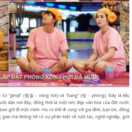
ừ “Jjimjil” (찜질 – xông hơi) và “bang” (방 – phòng). Đây là liệu
ười dân nơi đây, đồng thời là một nét đẹp văn hóa của đất nước
bao giờ đi một mình. Họ có thể đi cùng với gia đình, bạn bè, đồng
gian mà không hề có sự phân biệt về tuổi tác, nghề nghiệp, giới