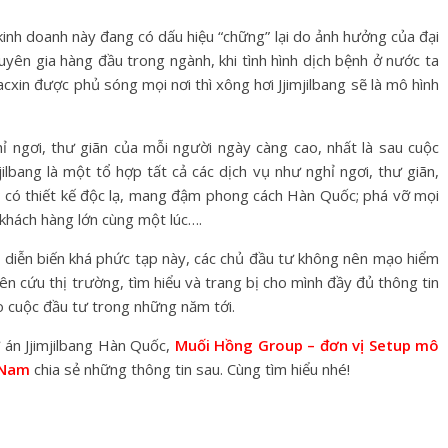
 kinh doanh này đang có dấu hiệu “chững” lại do ảnh hưởng của đại
yên gia hàng đầu trong ngành, khi tình hình dịch bệnh ở nước ta
acxin được phủ sóng mọi nơi thì xông hơi Jjimjilbang sẽ là mô hình
 ngơi, thư giãn của mỗi người ngày càng cao, nhất là sau cuộc
jilbang là một tổ hợp tất cả các dịch vụ như nghỉ ngơi, thư giãn,
h; có thiết kế độc lạ, mang đậm phong cách Hàn Quốc; phá vỡ mọi
khách hàng lớn cùng một lúc….
g diễn biến khá phức tạp này, các chủ đầu tư không nên mạo hiểm
ên cứu thị trường, tìm hiểu và trang bị cho mình đầy đủ thông tin
ho cuộc đầu tư trong những năm tới.
 án Jjimjilbang Hàn Quốc,
Muối Hồng Group – đơn vị Setup mô
t Nam
chia sẻ những thông tin sau. Cùng tìm hiểu nhé!