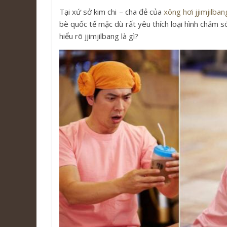
Tại xứ sở kim chi – cha đẻ của
xông hơi jjimjilban
bè quốc tế mặc dù rất yêu thích loại hình chăm 
hiểu rõ jjimjilbang là gì?