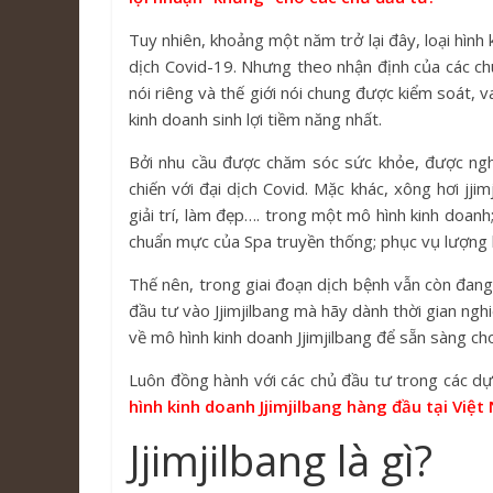
Tuy nhiên, khoảng một năm trở lại đây, loại hình
dịch Covid-19. Nhưng theo nhận định của các chu
nói riêng và thế giới nói chung được kiểm soát, v
kinh doanh sinh lợi tiềm năng nhất.
Bởi nhu cầu được chăm sóc sức khỏe, được nghỉ
chiến với đại dịch Covid. Mặc khác, xông hơi jjim
giải trí, làm đẹp…. trong một mô hình kinh doan
chuẩn mực của Spa truyền thống; phục vụ lượng 
Thế nên, trong giai đoạn dịch bệnh vẫn còn đan
đầu tư vào Jjimjilbang mà hãy dành thời gian nghi
về mô hình kinh doanh Jjimjilbang để sẵn sàng c
Luôn đồng hành với các chủ đầu tư trong các dự
hình kinh doanh Jjimjilbang hàng đầu tại Việ
Jjimjilbang là gì?