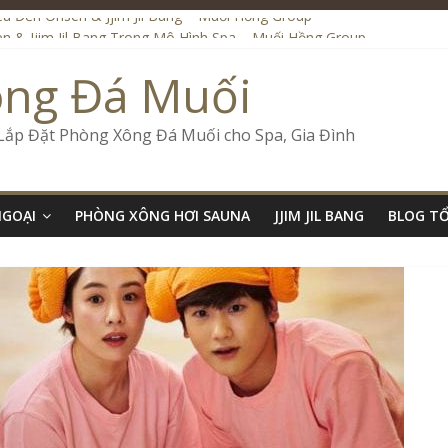
iệu Đến Onsen & Jjim Jil Bang – Muối Hồng Group
n & Jjim Jil Bang Trong Mô Hình Spa – Muối Hồng Group
de Onsen & Jjim Jil Bang Đà Nẵng Muối Hồng Group
ông Đá Muối
 Bang Kết Hợp Onsen – Kinh Doanh Chuẩn Sao – Muối Hồng Group
ố Kinh Doanh Lắp Đặt Onsen & Jjim Jil Bang – Muối Hồng Group
 Lắp Đặt Phòng Xông Đá Muối cho Spa, Gia Đình
NGOẠI
PHÒNG XÔNG HƠI SAUNA
JJIM JIL BANG
BLOG T