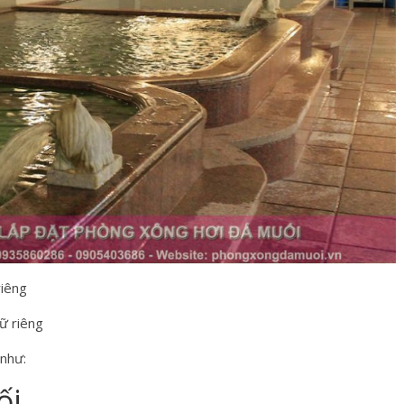
riêng
ữ riêng
 như:
ối