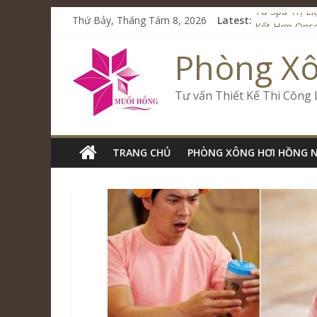
Thứ Bảy, Tháng Tám 8, 2026
Latest:
Từ Spa Trị L
Kết Hợp Onse
Cham Riversi
Phòng X
Spa Jjim Jil
Tăng Doanh S
Tư vấn Thiết Kế Thi Công
TRANG CHỦ
PHÒNG XÔNG HƠI HỒNG 