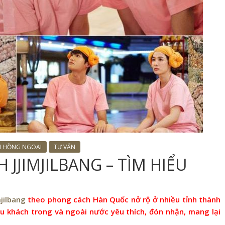
I HỒNG NGOẠI
TƯ VẤN
JJIMJILBANG – TÌM HIỂU
jilbang
theo phong cách Hàn Quốc nở rộ ở nhiều tỉnh thành
u khách trong và ngoài nước yêu thích, đón nhận, mang lại