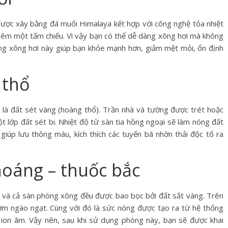
 được xây bằng đá muối Himalaya kết hợp với công nghệ tỏa nhiệt
thêm một tấm chiếu. Vì vậy bạn có thể dễ dàng xông hơi mà không
òng xông hơi này giúp bạn khỏe mạnh hơn, giảm mệt mỏi, ổn định
 thổ
h là đất sét vàng (hoàng thổ). Trần nhà và tường được trét hoặc
t lớp đất sét bi. Nhiệt độ từ sàn tia hồng ngoại sẽ làm nóng đất
giúp lưu thông máu, kích thích các tuyến bã nhờn thải độc tố ra
oáng – thuốc bắc
ng và cả sàn phòng xông đều được bao bọc bởi đất sắt vàng. Trên
hơm ngào ngạt. Cùng với đó là sức nóng được tạo ra từ hệ thống
ion âm. Vậy nên, sau khi sử dụng phòng này, bạn sẽ được khai