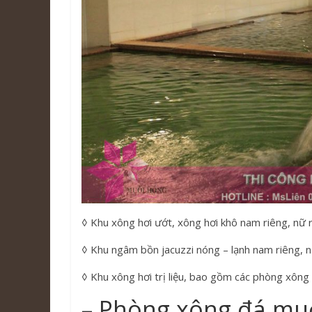
◊ Khu xông hơi ướt, xông hơi khô nam riêng, nữ 
◊ Khu ngâm bồn jacuzzi nóng – lạnh nam riêng, n
◊ Khu xông hơi trị liệu, bao gồm các phòng xông
– Phòng xông đá mu