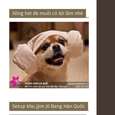
Xông hơi đá muối có lợi lắm nhé
Setup khu Jjim Jil Bang Hàn Quốc