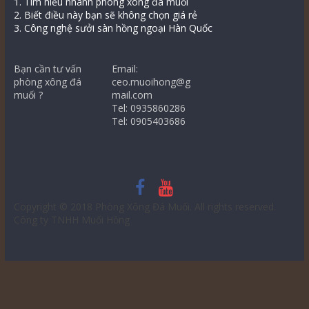
1. Tìm hiểu nhanh phòng xông đá muối
2. Biết điều này bạn sẽ không chọn giá rẻ
3. Công nghệ sưởi sàn hồng ngoại Hàn Quốc
Bạn cần tư vấn
Email:
phòng xông đá
ceo.muoihong@g
muối ?
mail.com
Tel: 0935860286
Tel: 0905403686
Copyright © 2018
Phòng Xông Đá Muối
. All rights reserved.
Công ty TNHH Muối Hồng