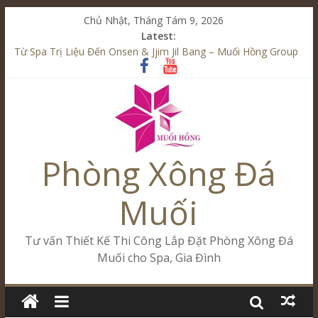
Chủ Nhật, Tháng Tám 9, 2026
Latest:
Từ Spa Trị Liệu Đến Onsen & Jjim Jil Bang – Muối Hồng Group
Kết Hợp Onsen & Jjim Jil Bang Trong Mô Hình Spa – Muối
Hồng Group
Cham Riverside Onsen & Jjim Jil Bang Đà Nẵng Muối Hồng
Group
Spa Jjim Jil Bang Kết Hợp Onsen – Kinh Doanh Chuẩn Sao –
Muối Hồng Group
Phòng Xông Đá
Tăng Doanh Số Kinh Doanh Lắp Đặt Onsen & Jjim Jil Bang –
Muối Hồng Group
Muối
Tư vấn Thiết Kế Thi Công Lắp Đặt Phòng Xông Đá
Muối cho Spa, Gia Đình