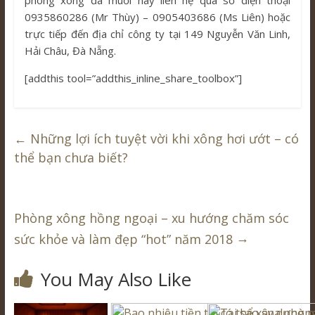
phòng xông đá muối hãy liên hệ qua số điện thoại
0935860286 (Mr Thùy) – 0905403686 (Ms Liên) hoặc
trực tiếp đến địa chỉ công ty tại 149 Nguyễn Văn Linh,
Hải Châu, Đà Nẵng.
[addthis tool=”addthis_inline_share_toolbox”]
←
Những lợi ích tuyệt vời khi xông hơi ướt – có
thể bạn chưa biết?
Phòng xông hồng ngoại – xu hướng chăm sóc
→
sức khỏe và làm đẹp “hot” năm 2018
You May Also Like