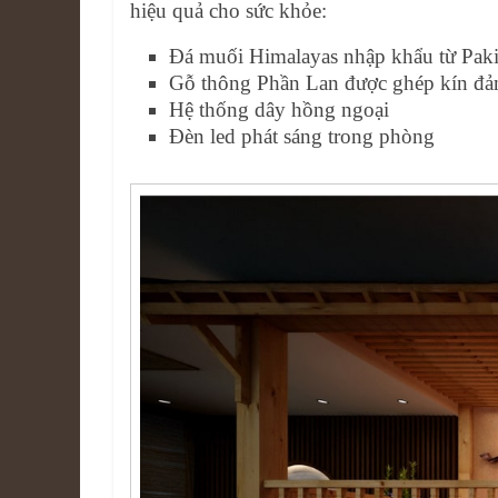
hiệu quả cho sức khỏe:
Đá muối Himalayas nhập khẩu từ Paki
Gỗ thông Phần Lan được ghép kín đảm
Hệ thống dây hồng ngoại
Đèn led phát sáng trong phòng