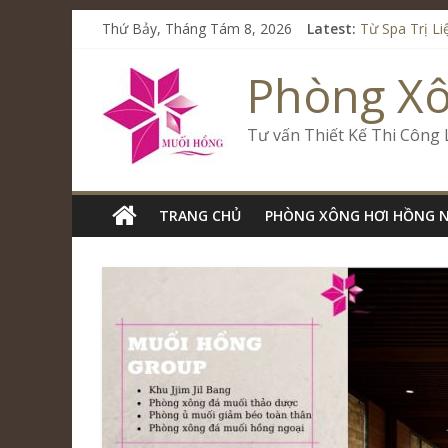
Thứ Bảy, Tháng Tám 8, 2026
Latest:
Từ Spa Trị L
Kết Hợp Onse
Cham Riversi
Phòng X
Spa Jjim Jil
Tăng Doanh S
Tư vấn Thiết Kế Thi Công
TRANG CHỦ
PHÒNG XÔNG HƠI HỒNG 