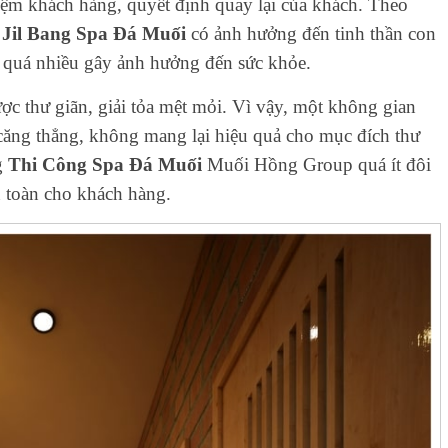
iệm khách hàng, quyết định quay lại của khách. Theo
m Jil Bang Spa Đá Muối
có ảnh hưởng đến tinh thần con
o quá nhiều gây ảnh hưởng đến sức khỏe.
ợc thư giãn, giải tỏa mệt mỏi. Vì vậy, một không gian
 căng thẳng, không mang lại hiệu quả cho mục đích thư
ng
Thi Công Spa Đá Muối
Muối Hồng Group quá ít đôi
n toàn cho khách hàng.