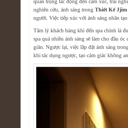
quan trọng tác động đến cảm xúc, trải ngh
nghiên cứu, ánh sáng trong
Thiết Kế Jji
người. Việc tiếp xúc với ánh sáng nhân tạ
Tâm lý khách hàng khi đến spa chính là đư
spa quá nhiều ánh sáng sẽ làm cho đầu óc
giãn. Ngược lại, việc lắp đặt ánh sáng tro
khi tác dụng ngược, tạo cảm giác không a