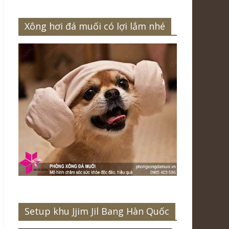
Xông hơi đá muối có lợi lắm nhé
Setup khu Jjim Jil Bang Hàn Quốc