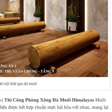
 kế nội thất spa đá muối
vị
Thi Công Phòng Xông Đá Muối Himalayas
Muối
 liệu được kết hợp chuẩn mực hài hòa với nhau, mang lại