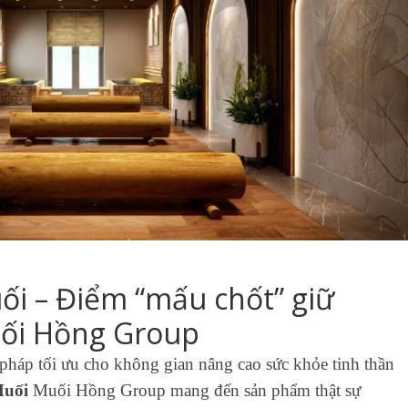
ối – Điểm “mấu chốt” giữ
uối Hồng Group
pháp tối ưu cho không gian nâng cao sức khỏe tinh thần
Muối
Muối Hồng Group mang đến sản phẩm thật sự