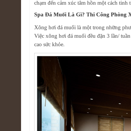
chạm đến cảm xúc tâm hồn một cách tinh t
Spa Đá Muối Là Gì? Thi Công Phòng
Xông hơi đá muối là một trong những phươn
Việc xông hơi đá muối đều đặn 3 lần/ tuần 
cao sức khỏe.