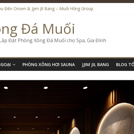
iệu Đến Onsen & Jjim Jil Bang – Muối Hồng Group
n & Jjim Jil Bang Trong Mô Hình Spa – Muối Hồng Group
de Onsen & Jjim Jil Bang Đà Nẵng Muối Hồng Group
ông Đá Muối
 Bang Kết Hợp Onsen – Kinh Doanh Chuẩn Sao – Muối Hồng Group
ố Kinh Doanh Lắp Đặt Onsen & Jjim Jil Bang – Muối Hồng Group
 Lắp Đặt Phòng Xông Đá Muối cho Spa, Gia Đình
NGOẠI
PHÒNG XÔNG HƠI SAUNA
JJIM JIL BANG
BLOG T