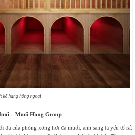
ết kế hang hồng ngoại
Muối – Muối Hồng Group
ối đa của phòng xông hơi đá muối, ánh sáng là yếu tố rất