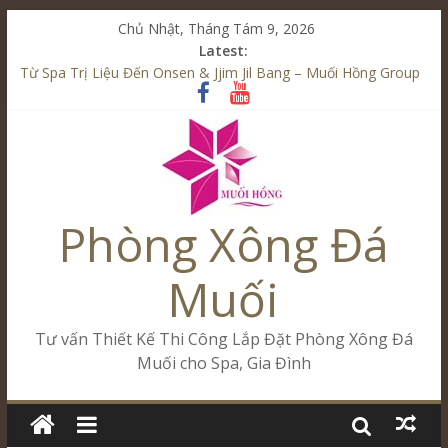
Chủ Nhật, Tháng Tám 9, 2026
Latest:
Từ Spa Trị Liệu Đến Onsen & Jjim Jil Bang – Muối Hồng Group
Kết Hợp Onsen & Jjim Jil Bang Trong Mô Hình Spa – Muối
Hồng Group
Cham Riverside Onsen & Jjim Jil Bang Đà Nẵng Muối Hồng
Group
Spa Jjim Jil Bang Kết Hợp Onsen – Kinh Doanh Chuẩn Sao –
Muối Hồng Group
Phòng Xông Đá
Tăng Doanh Số Kinh Doanh Lắp Đặt Onsen & Jjim Jil Bang –
Muối Hồng Group
Muối
Tư vấn Thiết Kế Thi Công Lắp Đặt Phòng Xông Đá
Muối cho Spa, Gia Đình