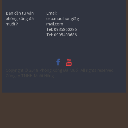
Bạn cần tư vấn
Email:
phòng xông đá
ceo.muoihong@g
muối ?
mail.com
Tel: 0935860286
Tel: 0905403686
Copyright © 2018
Phòng Xông Đá Muối
. All rights reserved.
Công ty TNHH Muối Hồng