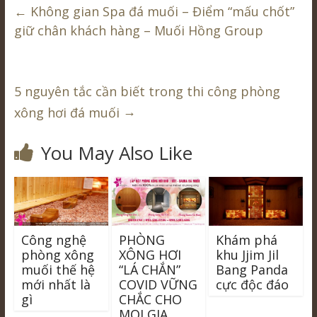
←
Không gian Spa đá muối – Điểm “mấu chốt”
giữ chân khách hàng – Muối Hồng Group
5 nguyên tắc cần biết trong thi công phòng
→
xông hơi đá muối
You May Also Like
Công nghệ
PHÒNG
Khám phá
phòng xông
XÔNG HƠI
khu Jjim Jil
muối thế hệ
“LÁ CHẮN”
Bang Panda
mới nhất là
COVID VỮNG
cực độc đáo
gì
CHẮC CHO
MỌI GIA