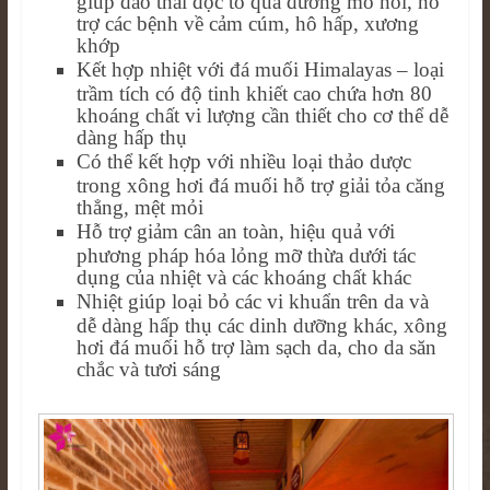
giúp đào thải độc tố qua đường mồ hôi, hỗ
trợ các bệnh về cảm cúm, hô hấp, xương
khớp
Kết hợp nhiệt với đá muối Himalayas – loại
trầm tích có độ tinh khiết cao chứa hơn 80
khoáng chất vi lượng cần thiết cho cơ thể dễ
dàng hấp thụ
Có thể kết hợp với nhiều loại thảo dược
trong xông hơi đá muối hỗ trợ giải tỏa căng
thẳng, mệt mỏi
Hỗ trợ giảm cân an toàn, hiệu quả với
phương pháp hóa lỏng mỡ thừa dưới tác
dụng của nhiệt và các khoáng chất khác
Nhiệt giúp loại bỏ các vi khuẩn trên da và
dễ dàng hấp thụ các dinh dưỡng khác, xông
hơi đá muối hỗ trợ làm sạch da, cho da săn
chắc và tươi sáng