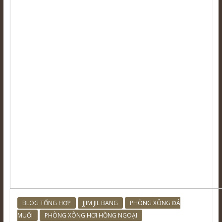
BLOG TỔNG HỢP
JJIM JIL BANG
PHÒNG XÔNG ĐÁ
MUỐI
PHÒNG XÔNG HƠI HỒNG NGOẠI