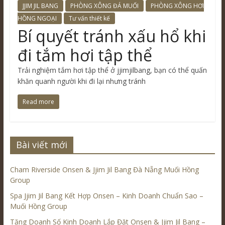
JJIM JIL BANG
PHÒNG XÔNG ĐÁ MUỐI
PHÒNG XÔNG HƠI
HỒNG NGOẠI
Tư vấn thiết kế
Bí quyết tránh xấu hổ khi
đi tắm hơi tập thể
Trải nghiệm tắm hơi tập thể ở jjimjilbang, bạn có thể quấn
khăn quanh người khi đi lại nhưng tránh
Read more
Bài viết mới
Cham Riverside Onsen & Jjim Jil Bang Đà Nẵng Muối Hồng
Group
Spa Jjim Jil Bang Kết Hợp Onsen – Kinh Doanh Chuẩn Sao –
Muối Hồng Group
Tăng Doanh Số Kinh Doanh Lắp Đặt Onsen & Jjim Jil Bang –