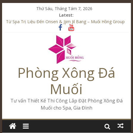
Thứ Sáu, Tháng Tám 7, 2026
Latest:
Từ Spa Trị Liệu Đến Onsen & Jjim Jil Bang – Muối Hồng Group
Kết Hợp Onsen & Jjim Jil Bang Trong Mô Hình Spa – Muối
Hồng Group
Cham Riverside Onsen & Jjim Jil Bang Đà Nẵng Muối Hồng
Group
Spa Jjim Jil Bang Kết Hợp Onsen – Kinh Doanh Chuẩn Sao –
Muối Hồng Group
Phòng Xông Đá
Tăng Doanh Số Kinh Doanh Lắp Đặt Onsen & Jjim Jil Bang –
Muối Hồng Group
Muối
Tư vấn Thiết Kế Thi Công Lắp Đặt Phòng Xông Đá
Muối cho Spa, Gia Đình