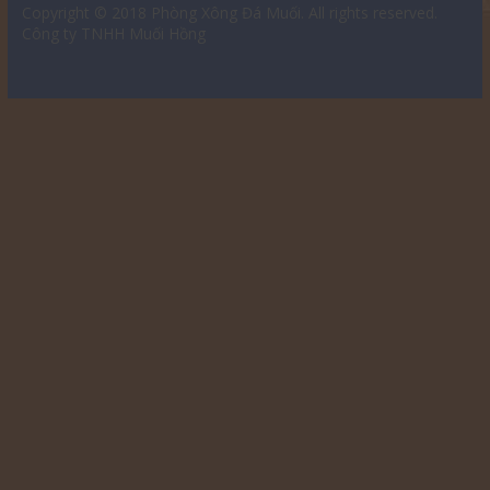
Copyright © 2018
Phòng Xông Đá Muối
. All rights reserved.
Công ty TNHH Muối Hồng