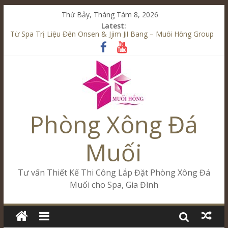
Thứ Bảy, Tháng Tám 8, 2026
Latest:
Từ Spa Trị Liệu Đến Onsen & Jjim Jil Bang – Muối Hồng Group
Kết Hợp Onsen & Jjim Jil Bang Trong Mô Hình Spa – Muối
Hồng Group
Cham Riverside Onsen & Jjim Jil Bang Đà Nẵng Muối Hồng
Group
Spa Jjim Jil Bang Kết Hợp Onsen – Kinh Doanh Chuẩn Sao –
Muối Hồng Group
Phòng Xông Đá
Tăng Doanh Số Kinh Doanh Lắp Đặt Onsen & Jjim Jil Bang –
Muối Hồng Group
Muối
Tư vấn Thiết Kế Thi Công Lắp Đặt Phòng Xông Đá
Muối cho Spa, Gia Đình