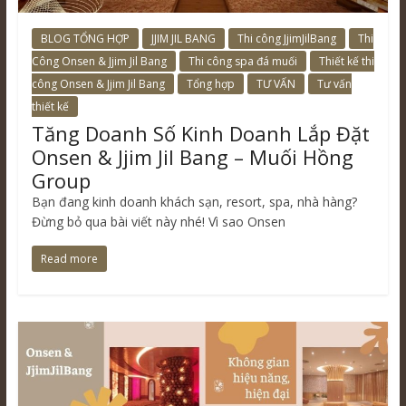
BLOG TỔNG HỢP
JJIM JIL BANG
Thi công JjimJilBang
Thi
Công Onsen & Jjim Jil Bang
Thi công spa đá muối
Thiết kế thi
công Onsen & Jjim Jil Bang
Tổng hợp
TƯ VẤN
Tư vấn
thiết kế
Tăng Doanh Số Kinh Doanh Lắp Đặt
Onsen & Jjim Jil Bang – Muối Hồng
Group
Bạn đang kinh doanh khách sạn, resort, spa, nhà hàng?
Đừng bỏ qua bài viết này nhé! Vì sao Onsen
Read more