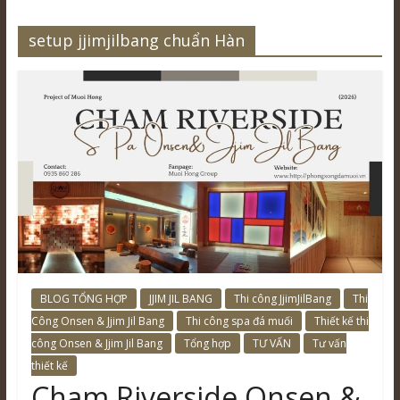
setup jjimjilbang chuẩn Hàn
BLOG TỔNG HỢP
JJIM JIL BANG
Thi công JjimJilBang
Thi
Công Onsen & Jjim Jil Bang
Thi công spa đá muối
Thiết kế thi
công Onsen & Jjim Jil Bang
Tổng hợp
TƯ VẤN
Tư vấn
thiết kế
Cham Riverside Onsen &