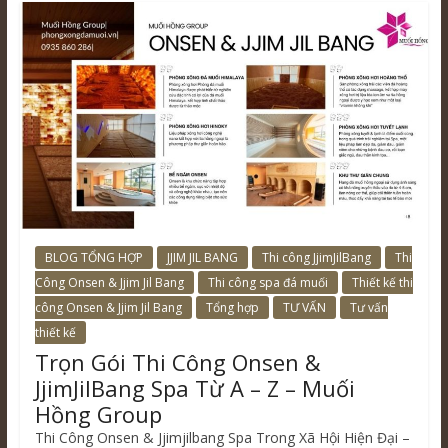
BLOG TỔNG HỢP
JJIM JIL BANG
Thi công JjimJilBang
Thi
Công Onsen & Jjim Jil Bang
Thi công spa đá muối
Thiết kế thi
công Onsen & Jjim Jil Bang
Tổng hợp
TƯ VẤN
Tư vấn
thiết kế
Trọn Gói Thi Công Onsen &
JjimJilBang Spa Từ A – Z – Muối
Hồng Group
Thi Công Onsen & Jjimjilbang Spa Trong Xã Hội Hiện Đại –