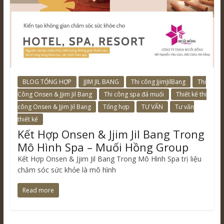
BLOG TỔNG HỢP
JJIM JIL BANG
Thi công JjimJilBang
Thi
Công Onsen & Jjim Jil Bang
Thi công spa đá muối
Thiết kế thi
công Onsen & Jjim Jil Bang
Tổng hợp
TƯ VẤN
Tư vấn
thiết kế
Kết Hợp Onsen & Jjim Jil Bang Trong
Mô Hình Spa – Muối Hồng Group
Kết Hợp Onsen & Jjim Jil Bang Trong Mô Hình Spa trị liệu
chăm sóc sức khỏe là mô hình
Read more