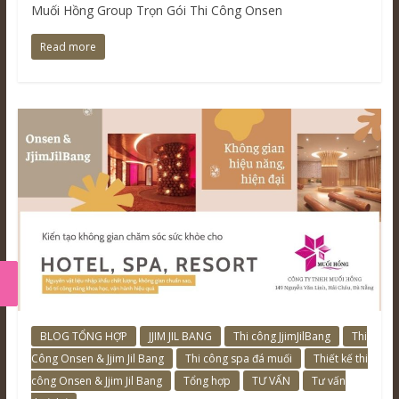
Muối Hồng Group Trọn Gói Thi Công Onsen
Read more
BLOG TỔNG HỢP
JJIM JIL BANG
Thi công JjimJilBang
Thi
Công Onsen & Jjim Jil Bang
Thi công spa đá muối
Thiết kế thi
công Onsen & Jjim Jil Bang
Tổng hợp
TƯ VẤN
Tư vấn