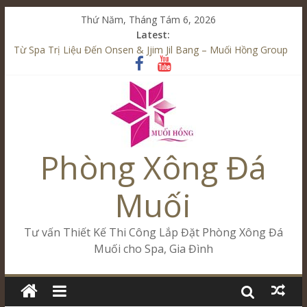
Thứ Năm, Tháng Tám 6, 2026
Latest:
Từ Spa Trị Liệu Đến Onsen & Jjim Jil Bang – Muối Hồng Group
Kết Hợp Onsen & Jjim Jil Bang Trong Mô Hình Spa – Muối
Hồng Group
Cham Riverside Onsen & Jjim Jil Bang Đà Nẵng Muối Hồng
Group
Spa Jjim Jil Bang Kết Hợp Onsen – Kinh Doanh Chuẩn Sao –
Muối Hồng Group
Phòng Xông Đá
Tăng Doanh Số Kinh Doanh Lắp Đặt Onsen & Jjim Jil Bang –
Muối Hồng Group
Muối
Tư vấn Thiết Kế Thi Công Lắp Đặt Phòng Xông Đá
Muối cho Spa, Gia Đình