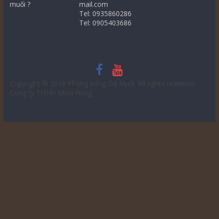
muối ?
mail.com
Tel: 0935860286
Tel: 0905403686
Copyright © 2018
Phòng Xông Đá Muối
. All rights reserved.
Công ty TNHH Muối Hồng