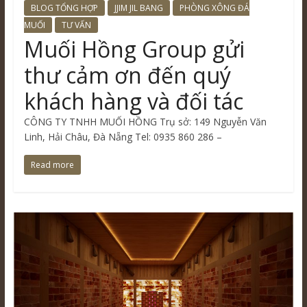
BLOG TỔNG HỢP
JJIM JIL BANG
PHÒNG XÔNG ĐÁ
MUỐI
TƯ VẤN
Muối Hồng Group gửi
thư cảm ơn đến quý
khách hàng và đối tác
CÔNG TY TNHH MUỐI HỒNG Trụ sở: 149 Nguyễn Văn
Linh, Hải Châu, Đà Nẵng Tel: 0935 860 286 –
Read more