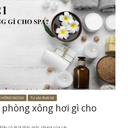
I HỒNG NGOẠI
Tư vấn thiết kế
 phòng xông hơi gì cho
Đây có lẽ là thắc mắc chung của các