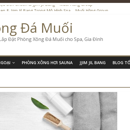
Liệu Đến Onsen & Jjim Jil Bang – Muối Hồng Group
en & Jjim Jil Bang Trong Mô Hình Spa – Muối Hồng Group
ide Onsen & Jjim Jil Bang Đà Nẵng Muối Hồng Group
ông Đá Muối
l Bang Kết Hợp Onsen – Kinh Doanh Chuẩn Sao – Muối Hồng Group
Số Kinh Doanh Lắp Đặt Onsen & Jjim Jil Bang – Muối Hồng Group
 Lắp Đặt Phòng Xông Đá Muối cho Spa, Gia Đình
NGOẠI
PHÒNG XÔNG HƠI SAUNA
JJIM JIL BANG
BLOG T