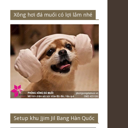
Xông hơi đá muối có lợi lắm nhé
Setup khu Jjim Jil Bang Hàn Quốc