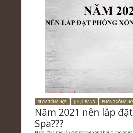
BLOG TỔNG HỢP
JJIM JIL BANG
PHÒNG XÔNG HƠ
Năm 2021 nên lắp đặt
Spa???
Năm 2021 nên lắp đặt phòng xông hơi gì cho Spa? 