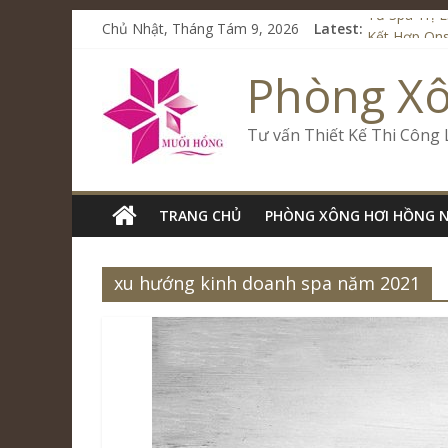
Chủ Nhật, Tháng Tám 9, 2026
Latest:
Từ Spa Trị 
Kết Hợp Ons
Cham Rivers
Phòng X
Spa Jjim Ji
Tăng Doanh 
Tư vấn Thiết Kế Thi Công
TRANG CHỦ
PHÒNG XÔNG HƠI HỒNG 
xu hướng kinh doanh spa năm 2021