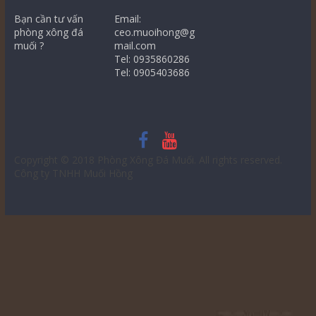
Bạn cần tư vấn
Email:
phòng xông đá
ceo.muoihong@g
muối ?
mail.com
Tel: 0935860286
Tel: 0905403686
Copyright © 2018
Phòng Xông Đá Muối
. All rights reserved.
Công ty TNHH Muối Hồng