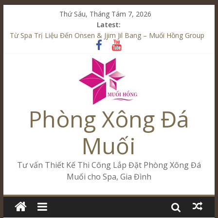
Thứ Sáu, Tháng Tám 7, 2026
Latest:
Từ Spa Trị Liệu Đến Onsen & Jjim Jil Bang – Muối Hồng Group
Kết Hợp Onsen & Jjim Jil Bang Trong Mô Hình Spa – Muối
Hồng Group
Cham Riverside Onsen & Jjim Jil Bang Đà Nẵng Muối Hồng
Group
Spa Jjim Jil Bang Kết Hợp Onsen – Kinh Doanh Chuẩn Sao –
Muối Hồng Group
Phòng Xông Đá
Tăng Doanh Số Kinh Doanh Lắp Đặt Onsen & Jjim Jil Bang –
Muối Hồng Group
Muối
Tư vấn Thiết Kế Thi Công Lắp Đặt Phòng Xông Đá
Muối cho Spa, Gia Đình