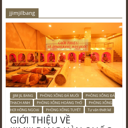
jjimjilbang
JJIM JIL BANG
PHÒNG XÔNG ĐÁ MUỐI
PHÒNG XÔNG ĐÁ
THẠCH ANH
PHÒNG XÔNG HOÀNG THỔ
PHÒNG XÔNG
HƠI HỒNG NGOẠI
PHÒNG XÔNG TUYẾT
Tư vấn thiết kế
GIỚI THIỆU VỀ