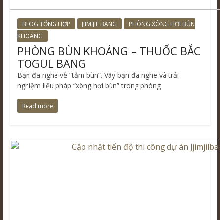
BLOG TỔNG HỢP
JJIM JIL BANG
PHÒNG XÔNG HƠI BÙN
KHOÁNG
PHÒNG BÙN KHOÁNG – THUỐC BẮC
TOGUL BANG
Bạn đã nghe về “tắm bùn”. Vậy bạn đã nghe và trải
nghiệm liệu pháp “xông hơi bùn” trong phòng
Read more