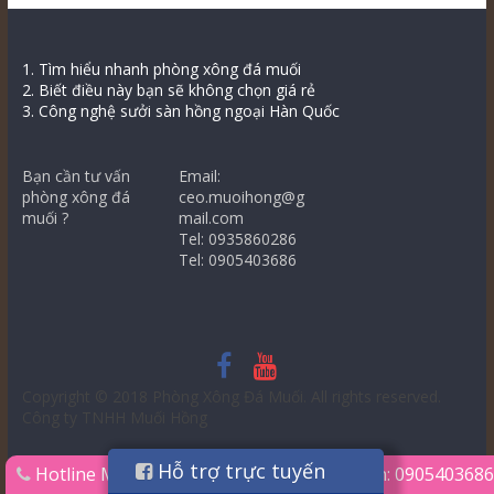
1. Tìm hiểu nhanh phòng xông đá muối
2. Biết điều này bạn sẽ không chọn giá rẻ
3. Công nghệ sưởi sàn hồng ngoại Hàn Quốc
Bạn cần tư vấn
Email:
phòng xông đá
ceo.muoihong@g
muối ?
mail.com
Tel: 0935860286
Tel: 0905403686
Copyright © 2018
Phòng Xông Đá Muối
. All rights reserved.
Công ty TNHH Muối Hồng
Hỗ trợ trực tuyến
Hotline
Mr.Thùy: 0935860286
Ms.Liên: 0905403686