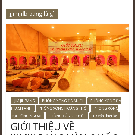
jjimjilb bang là gì
JJIM JIL BANG
PHÒNG XÔNG ĐÁ MUỐI
PHÒNG XÔNG ĐÁ
THẠCH ANH
PHÒNG XÔNG HOÀNG THỔ
PHÒNG XÔNG
HƠI HỒNG NGOẠI
PHÒNG XÔNG TUYẾT
Tư vấn thiết kế
GIỚI THIỆU VỀ