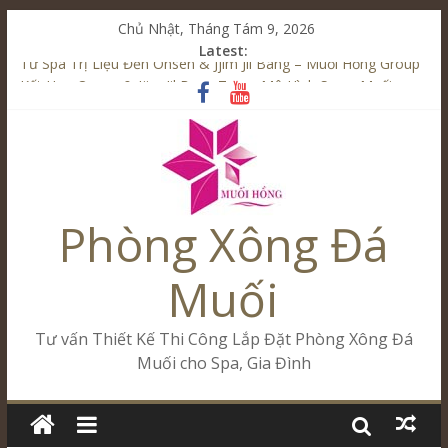
Chủ Nhật, Tháng Tám 9, 2026
Latest:
Từ Spa Trị Liệu Đến Onsen & Jjim Jil Bang – Muối Hồng Group
Kết Hợp Onsen & Jjim Jil Bang Trong Mô Hình Spa – Muối
Hồng Group
Cham Riverside Onsen & Jjim Jil Bang Đà Nẵng Muối Hồng
Group
Spa Jjim Jil Bang Kết Hợp Onsen – Kinh Doanh Chuẩn Sao –
Muối Hồng Group
Phòng Xông Đá
Tăng Doanh Số Kinh Doanh Lắp Đặt Onsen & Jjim Jil Bang –
Muối Hồng Group
Muối
Tư vấn Thiết Kế Thi Công Lắp Đặt Phòng Xông Đá
Muối cho Spa, Gia Đình