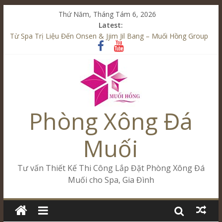
Thứ Năm, Tháng Tám 6, 2026
Latest:
Từ Spa Trị Liệu Đến Onsen & Jjim Jil Bang – Muối Hồng Group
Kết Hợp Onsen & Jjim Jil Bang Trong Mô Hình Spa – Muối
Hồng Group
Cham Riverside Onsen & Jjim Jil Bang Đà Nẵng Muối Hồng
Group
Spa Jjim Jil Bang Kết Hợp Onsen – Kinh Doanh Chuẩn Sao –
Muối Hồng Group
Phòng Xông Đá
Tăng Doanh Số Kinh Doanh Lắp Đặt Onsen & Jjim Jil Bang –
Muối Hồng Group
Muối
Tư vấn Thiết Kế Thi Công Lắp Đặt Phòng Xông Đá
Muối cho Spa, Gia Đình