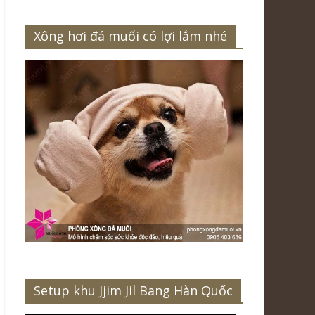
Xông hơi đá muối có lợi lắm nhé
Setup khu Jjim Jil Bang Hàn Quốc