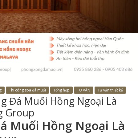
g
Thi công spa đá muối
Tổng hợp
TƯ VẤN
Tư vấn thiết kế
g Đá Muối Hồng Ngoại Là
g Group
á Muối Hồng Ngoại Là