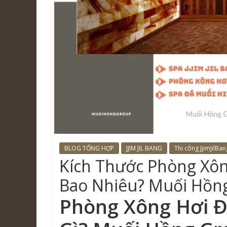
BLOG TỔNG HỢP
JJIM JIL BANG
Thi công JjimJilBan
Kích Thước Phòng Xôn
Bao Nhiêu? Muối Hồn
Phòng Xông Hơi Đ