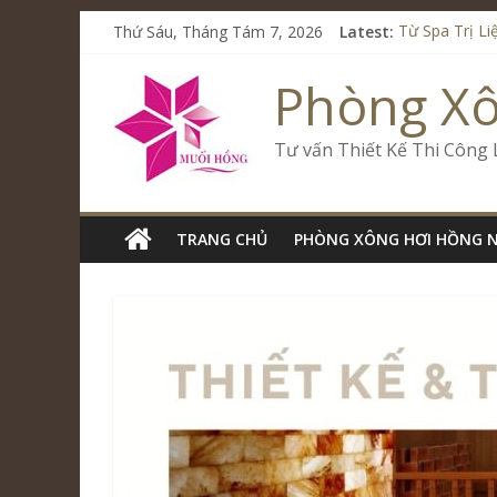
Thứ Sáu, Tháng Tám 7, 2026
Latest:
Từ Spa Trị Li
Kết Hợp Onse
Cham Riversi
Phòng X
Spa Jjim Jil
Tăng Doanh S
Tư vấn Thiết Kế Thi Công
TRANG CHỦ
PHÒNG XÔNG HƠI HỒNG 