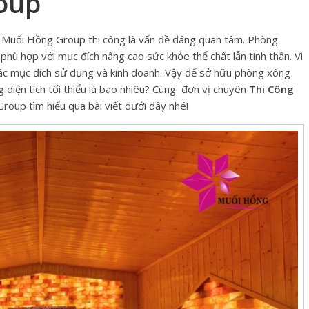
oup
Muối Hồng Group thi công là vấn đề đáng quan tâm. Phòng
ù hợp với mục đích nâng cao sức khỏe thể chất lẫn tinh thần. Vì
các mục đích sử dụng và kinh doanh. Vậy để sở hữu phòng xông
 diện tích tối thiểu là bao nhiêu? Cùng đơn vị chuyên
Thi Công
oup tìm hiểu qua bài viết dưới đây nhé!