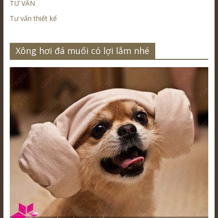
TƯ VẤN
Tư vấn thiết kế
Xông hơi đá muối có lợi lắm nhé