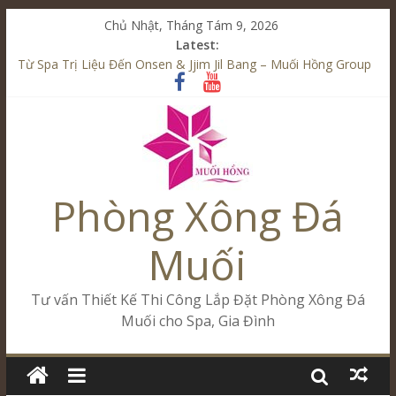
Chủ Nhật, Tháng Tám 9, 2026
Latest:
Từ Spa Trị Liệu Đến Onsen & Jjim Jil Bang – Muối Hồng Group
Kết Hợp Onsen & Jjim Jil Bang Trong Mô Hình Spa – Muối
Hồng Group
Cham Riverside Onsen & Jjim Jil Bang Đà Nẵng Muối Hồng
Group
Spa Jjim Jil Bang Kết Hợp Onsen – Kinh Doanh Chuẩn Sao –
Muối Hồng Group
Phòng Xông Đá
Tăng Doanh Số Kinh Doanh Lắp Đặt Onsen & Jjim Jil Bang –
Muối Hồng Group
Muối
Tư vấn Thiết Kế Thi Công Lắp Đặt Phòng Xông Đá
Muối cho Spa, Gia Đình