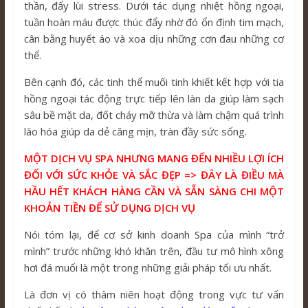
thần, đẩy lùi stress. Dưới tác dụng nhiệt hồng ngoại,
tuần hoàn máu được thúc đẩy nhờ đó ổn định tim mạch,
cân bằng huyết áo và xoa dịu những cơn đau những cơ
thể.
Bên cạnh đó, các tinh thể muối tinh khiết kết hợp với tia
hồng ngoại tác động trực tiếp lên làn da giúp làm sạch
sâu bề mặt da, đốt cháy mỡ thừa và làm chậm quá trình
lão hóa giúp da dẻ căng mịn, tràn đầy sức sống.
MỘT DỊCH VỤ SPA NHƯNG MANG ĐẾN NHIỀU LỢI ÍCH
ĐỐI VỚI SỨC KHỎE VÀ SẮC ĐẸP => ĐÂY LÀ ĐIỀU MÀ
HẦU HẾT KHÁCH HÀNG CẦN VÀ SẴN SÀNG CHI MỘT
KHOẢN TIỀN ĐỂ SỬ DỤNG DỊCH VỤ
Nói tóm lại, để cơ sở kinh doanh Spa của mình “trở
mình” trước những khó khăn trên, đầu tư mô hình xông
hơi đá muối là một trong những giải pháp tối ưu nhất.
Là đơn vị có thâm niên hoạt động trong vực tư vấn