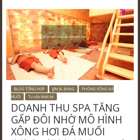
BLOG TỔNG HỢP
JJIM JIL BANG
PHÒNG XÔNG ĐÁ
MUỐI
Tư vấn thiết kế
DOANH THU SPA TĂNG
GẤP ĐÔI NHỜ MÔ HÌNH
XÔNG HƠI ĐÁ MUỐI