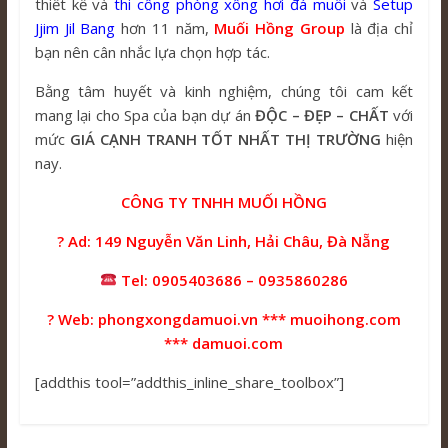
thiết kế và
thi công phòng xông hơi đá muối
và
Setup
Jjim Jil Bang
hơn 11 năm,
Muối Hồng Group
là địa chỉ
bạn nên cân nhắc lựa chọn hợp tác.
Bằng tâm huyết và kinh nghiệm, chúng tôi cam kết
mang lại cho Spa của bạn dự án
ĐỘC – ĐẸP – CHẤT
với
mức
GIÁ CẠNH TRANH TỐT NHẤT THỊ TRƯỜNG
hiện
nay.
CÔNG TY TNHH MUỐI HỒNG
? Ad: 149 Nguyễn Văn Linh, Hải Châu, Đà Nẵng
Tel: 0905403686 – 0935860286
? Web: phongxongdamuoi.vn *** muoihong.com
*** damuoi.com
[addthis tool=”addthis_inline_share_toolbox”]