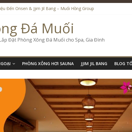
Liệu Đến Onsen & Jjim Jil Bang – Muối Hồng Group
en & Jjim Jil Bang Trong Mô Hình Spa – Muối Hồng Group
ide Onsen & Jjim Jil Bang Đà Nẵng Muối Hồng Group
ông Đá Muối
l Bang Kết Hợp Onsen – Kinh Doanh Chuẩn Sao – Muối Hồng Group
Số Kinh Doanh Lắp Đặt Onsen & Jjim Jil Bang – Muối Hồng Group
 Lắp Đặt Phòng Xông Đá Muối cho Spa, Gia Đình
NGOẠI
PHÒNG XÔNG HƠI SAUNA
JJIM JIL BANG
BLOG T