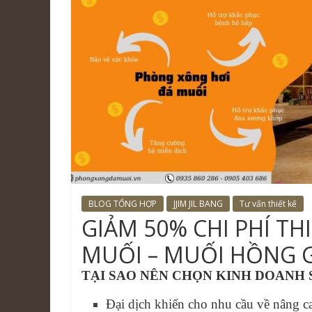
BLOG TỔNG HỢP
JJIM JIL BANG
Tư vấn thiết kế
GIẢM 50% CHI PHÍ T
MUỐI – MUỐI HỒNG 
TẠI SAO NÊN CHỌN KINH DOANH 
Đại dịch khiến cho nhu cầu về nâng c