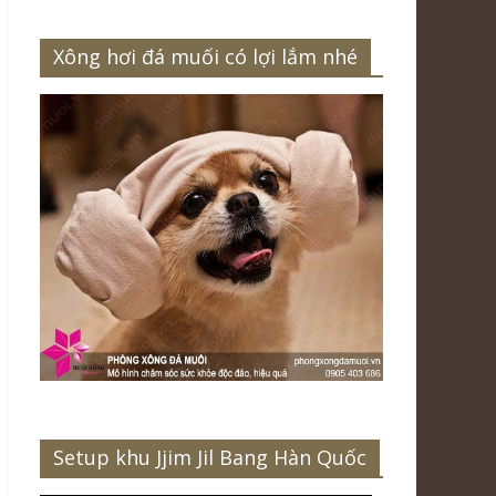
Xông hơi đá muối có lợi lắm nhé
Setup khu Jjim Jil Bang Hàn Quốc