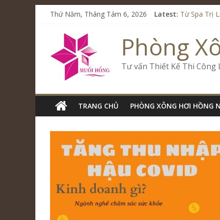
Thứ Năm, Tháng Tám 6, 2026
Latest:
Từ Spa Trị 
Kết Hợp Ons
Cham Rivers
Phòng X
Spa Jjim Ji
Tăng Doanh 
Tư vấn Thiết Kế Thi Công
TRANG CHỦ
PHÒNG XÔNG HƠI HỒNG 