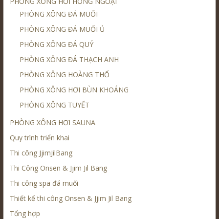
PHÒNG XÔNG HƠI HỒNG NGOẠI
PHÒNG XÔNG ĐÁ MUỐI
PHÒNG XÔNG ĐÁ MUỐI Ủ
PHÒNG XÔNG ĐÁ QUÝ
PHÒNG XÔNG ĐÁ THẠCH ANH
PHÒNG XÔNG HOÀNG THỔ
PHÒNG XÔNG HƠI BÙN KHOÁNG
PHÒNG XÔNG TUYẾT
PHÒNG XÔNG HƠI SAUNA
Quy trình triển khai
Thi công JjimJilBang
Thi Công Onsen & Jjim Jil Bang
Thi công spa đá muối
Thiết kế thi công Onsen & Jjim Jil Bang
Tổng hợp