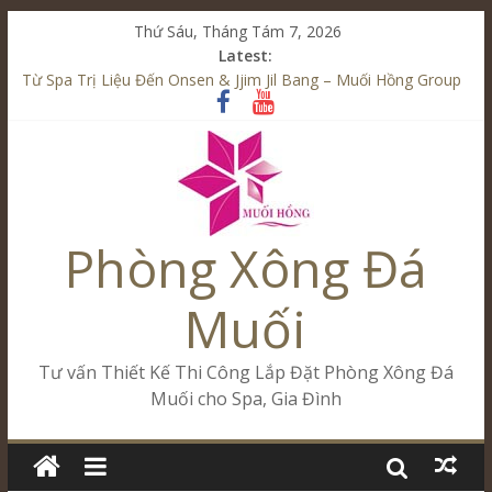
Thứ Sáu, Tháng Tám 7, 2026
Latest:
Từ Spa Trị Liệu Đến Onsen & Jjim Jil Bang – Muối Hồng Group
Kết Hợp Onsen & Jjim Jil Bang Trong Mô Hình Spa – Muối
Hồng Group
Cham Riverside Onsen & Jjim Jil Bang Đà Nẵng Muối Hồng
Group
Spa Jjim Jil Bang Kết Hợp Onsen – Kinh Doanh Chuẩn Sao –
Muối Hồng Group
Phòng Xông Đá
Tăng Doanh Số Kinh Doanh Lắp Đặt Onsen & Jjim Jil Bang –
Muối Hồng Group
Muối
Tư vấn Thiết Kế Thi Công Lắp Đặt Phòng Xông Đá
Muối cho Spa, Gia Đình