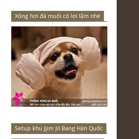
Xông hơi đá muối có lợi lắm nhé
Setup khu Jjim Jil Bang Hàn Quốc