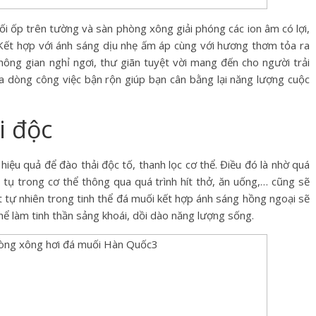
ối ốp trên tường và sàn phòng xông giải phóng các ion âm có lợi,
 Kết hợp với ánh sáng dịu nhẹ ấm áp cùng với hương thơm tỏa ra
ông gian nghỉ ngơi, thư giãn tuyệt vời mang đến cho người trải
iữa dòng công việc bận rộn giúp bạn cân bằng lại năng lượng cuộc
i độc
iệu quả để đào thải độc tố, thanh lọc cơ thể. Điều đó là nhờ quá
ch tụ trong cơ thể thông qua quá trình hít thở, ăn uống,… cũng sẽ
t tự nhiên trong tinh thể đá muối kết hợp ánh sáng hồng ngoại sẽ
 thể làm tinh thần sảng khoái, dồi dào năng lượng sống.