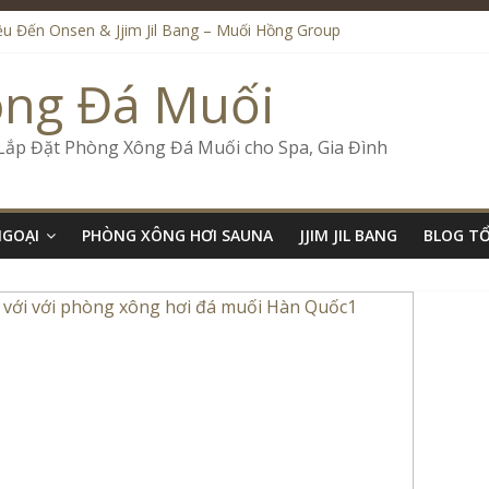
iệu Đến Onsen & Jjim Jil Bang – Muối Hồng Group
n & Jjim Jil Bang Trong Mô Hình Spa – Muối Hồng Group
de Onsen & Jjim Jil Bang Đà Nẵng Muối Hồng Group
ông Đá Muối
 Bang Kết Hợp Onsen – Kinh Doanh Chuẩn Sao – Muối Hồng Group
ố Kinh Doanh Lắp Đặt Onsen & Jjim Jil Bang – Muối Hồng Group
 Lắp Đặt Phòng Xông Đá Muối cho Spa, Gia Đình
NGOẠI
PHÒNG XÔNG HƠI SAUNA
JJIM JIL BANG
BLOG T