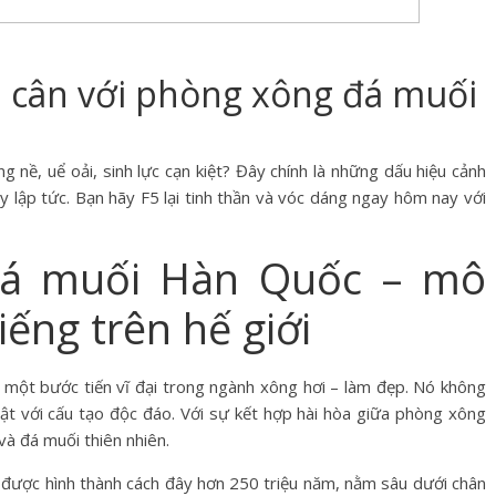
m cân với phòng xông đá muối
 nề, uể oải, sinh lực cạn kiệt? Đây chính là những dấu hiệu cảnh
y lập tức. Bạn hãy F5 lại tinh thần và vóc dáng ngay hôm nay với
đá muối Hàn Quốc – mô
iếng trên hế giới
ột bước tiến vĩ đại trong ngành xông hơi – làm đẹp. Nó không
 bật với cấu tạo độc đáo. Với sự kết hợp hài hòa giữa phòng xông
và đá muối thiên nhiên.
ã được hình thành cách đây hơn 250 triệu năm, nằm sâu dưới chân