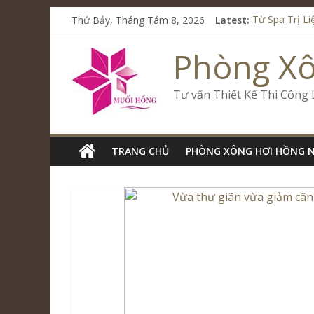
Thứ Bảy, Tháng Tám 8, 2026
Latest:
Từ Spa Trị L
Kết Hợp Onse
Cham Riversi
Phòng X
Spa Jjim Jil
Tăng Doanh S
Tư vấn Thiết Kế Thi Công
TRANG CHỦ
PHÒNG XÔNG HƠI HỒNG 