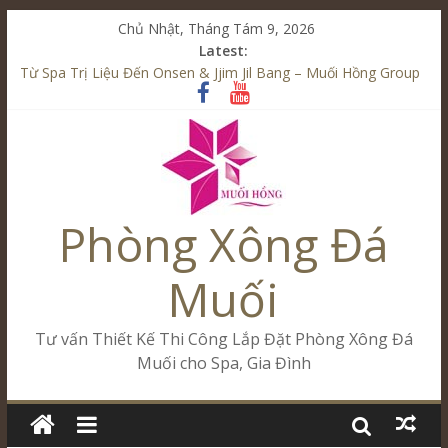
Chủ Nhật, Tháng Tám 9, 2026
Latest:
Từ Spa Trị Liệu Đến Onsen & Jjim Jil Bang – Muối Hồng Group
Kết Hợp Onsen & Jjim Jil Bang Trong Mô Hình Spa – Muối
Hồng Group
Cham Riverside Onsen & Jjim Jil Bang Đà Nẵng Muối Hồng
Group
Spa Jjim Jil Bang Kết Hợp Onsen – Kinh Doanh Chuẩn Sao –
Muối Hồng Group
Phòng Xông Đá
Tăng Doanh Số Kinh Doanh Lắp Đặt Onsen & Jjim Jil Bang –
Muối Hồng Group
Muối
Tư vấn Thiết Kế Thi Công Lắp Đặt Phòng Xông Đá
Muối cho Spa, Gia Đình