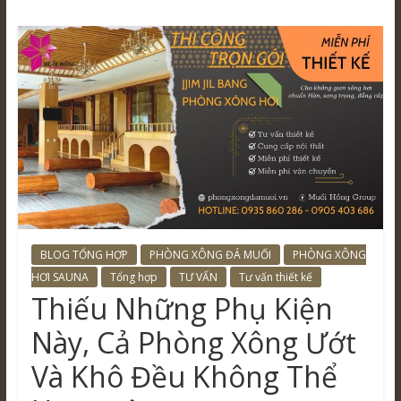
BLOG TỔNG HỢP
PHÒNG XÔNG ĐÁ MUỐI
PHÒNG XÔNG
HƠI SAUNA
Tổng hợp
TƯ VẤN
Tư vấn thiết kế
Thiếu Những Phụ Kiện
Này, Cả Phòng Xông Ướt
Và Khô Đều Không Thể