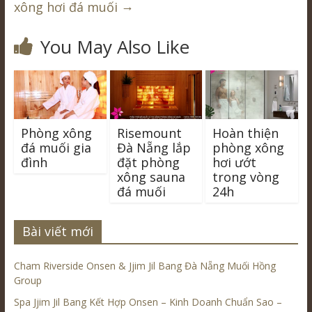
→
xông hơi đá muối
You May Also Like
Phòng xông
Risemount
Hoàn thiện
đá muối gia
Đà Nẵng lắp
phòng xông
đình
đặt phòng
hơi ướt
xông sauna
trong vòng
đá muối
24h
Bài viết mới
Cham Riverside Onsen & Jjim Jil Bang Đà Nẵng Muối Hồng
Group
Spa Jjim Jil Bang Kết Hợp Onsen – Kinh Doanh Chuẩn Sao –