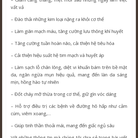
vất vả
– Đào thải những kim loại nặng ra khỏi cơ thể
– Làm giãn mạch máu, tăng cường lưu thông khí huyết
– Tăng cường tuần hoàn não, cải thiện hệ tiêu hóa
– Cải thiện hiệu suất hệ tim mạch và huyết áp
– Làm sạch lỗ chân lông, diệt vi khuấn bám trên bề mặt
da, ngăn ngừa mụn hiệu quả, mang đến làn da sáng
mịn, hồng hào tự nhiên
– Đốt cháy mỡ thừa trong cơ thể, giữ gìn vóc dáng
– Hỗ trợ điều trị các bệnh về đường hô hấp như cảm
cúm, viêm xoang,…
– Giúp tinh thần thoải mái, mang đến giấc ngủ sâu
Với những thông tin mà chúng tôi chia sẻ trong bài viết