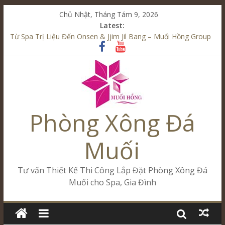
Chủ Nhật, Tháng Tám 9, 2026
Latest:
Từ Spa Trị Liệu Đến Onsen & Jjim Jil Bang – Muối Hồng Group
Kết Hợp Onsen & Jjim Jil Bang Trong Mô Hình Spa – Muối
Hồng Group
Cham Riverside Onsen & Jjim Jil Bang Đà Nẵng Muối Hồng
Group
Spa Jjim Jil Bang Kết Hợp Onsen – Kinh Doanh Chuẩn Sao –
Muối Hồng Group
Phòng Xông Đá
Tăng Doanh Số Kinh Doanh Lắp Đặt Onsen & Jjim Jil Bang –
Muối Hồng Group
Muối
Tư vấn Thiết Kế Thi Công Lắp Đặt Phòng Xông Đá
Muối cho Spa, Gia Đình