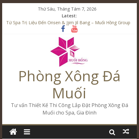
Thứ Sáu, Tháng Tám 7, 2026
Latest:
Từ Spa Trị Liệu Đến Onsen & Jjim Jil Bang – Muối Hồng Group
Kết Hợp Onsen & Jjim Jil Bang Trong Mô Hình Spa – Muối
Hồng Group
Cham Riverside Onsen & Jjim Jil Bang Đà Nẵng Muối Hồng
Group
Spa Jjim Jil Bang Kết Hợp Onsen – Kinh Doanh Chuẩn Sao –
Muối Hồng Group
Phòng Xông Đá
Tăng Doanh Số Kinh Doanh Lắp Đặt Onsen & Jjim Jil Bang –
Muối Hồng Group
Muối
Tư vấn Thiết Kế Thi Công Lắp Đặt Phòng Xông Đá
Muối cho Spa, Gia Đình