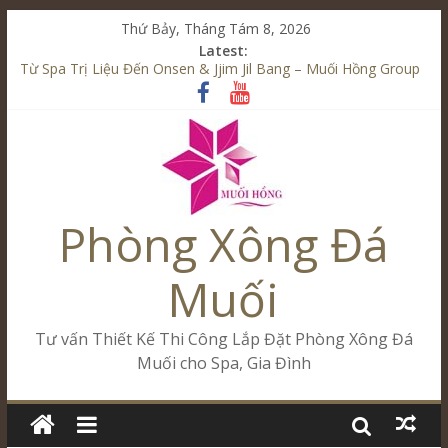
Thứ Bảy, Tháng Tám 8, 2026
Latest:
Từ Spa Trị Liệu Đến Onsen & Jjim Jil Bang – Muối Hồng Group
Kết Hợp Onsen & Jjim Jil Bang Trong Mô Hình Spa – Muối
Hồng Group
Cham Riverside Onsen & Jjim Jil Bang Đà Nẵng Muối Hồng
Group
Spa Jjim Jil Bang Kết Hợp Onsen – Kinh Doanh Chuẩn Sao –
Muối Hồng Group
Phòng Xông Đá
Tăng Doanh Số Kinh Doanh Lắp Đặt Onsen & Jjim Jil Bang –
Muối Hồng Group
Muối
Tư vấn Thiết Kế Thi Công Lắp Đặt Phòng Xông Đá
Muối cho Spa, Gia Đình