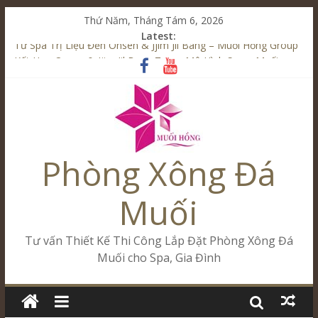
Thứ Năm, Tháng Tám 6, 2026
Latest:
Từ Spa Trị Liệu Đến Onsen & Jjim Jil Bang – Muối Hồng Group
Kết Hợp Onsen & Jjim Jil Bang Trong Mô Hình Spa – Muối
Hồng Group
Cham Riverside Onsen & Jjim Jil Bang Đà Nẵng Muối Hồng
Group
Spa Jjim Jil Bang Kết Hợp Onsen – Kinh Doanh Chuẩn Sao –
Muối Hồng Group
Phòng Xông Đá
Tăng Doanh Số Kinh Doanh Lắp Đặt Onsen & Jjim Jil Bang –
Muối Hồng Group
Muối
Tư vấn Thiết Kế Thi Công Lắp Đặt Phòng Xông Đá
Muối cho Spa, Gia Đình