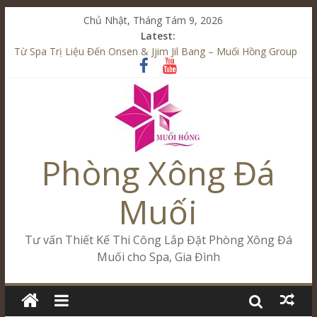
Chủ Nhật, Tháng Tám 9, 2026
Latest:
Từ Spa Trị Liệu Đến Onsen & Jjim Jil Bang – Muối Hồng Group
Kết Hợp Onsen & Jjim Jil Bang Trong Mô Hình Spa – Muối
Hồng Group
Cham Riverside Onsen & Jjim Jil Bang Đà Nẵng Muối Hồng
Group
Spa Jjim Jil Bang Kết Hợp Onsen – Kinh Doanh Chuẩn Sao –
Muối Hồng Group
Phòng Xông Đá
Tăng Doanh Số Kinh Doanh Lắp Đặt Onsen & Jjim Jil Bang –
Muối Hồng Group
Muối
Tư vấn Thiết Kế Thi Công Lắp Đặt Phòng Xông Đá
Muối cho Spa, Gia Đình