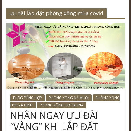
ưu đãi lắp đặt phòng xông mùa covid
BLOG TỔNG HỢP
PHÒNG XÔNG ĐÁ MUỐI
PHÒNG XÔNG
HƠI GIA ĐÌNH
PHÒNG XÔNG HƠI SAUNA
NHẬN NGAY ƯU ĐÃI
“VÀNG” KHI LẮP ĐẶT