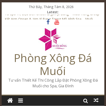
Thứ Bảy, Tháng Tám 8, 2026
Latest:
Từ Spa Trị Liệu Đến Onsen & Jjim Jil Bang – Muối Hồng Group
Kết Hợp Onsen & Jjim Jil Bang Trong Mô Hình Spa – Muối
Hồng Group
Cham Riverside Onsen & Jjim Jil Bang Đà Nẵng Muối Hồng
Group
Spa Jjim Jil Bang Kết Hợp Onsen – Kinh Doanh Chuẩn Sao –
Muối Hồng Group
Phòng Xông Đá
Tăng Doanh Số Kinh Doanh Lắp Đặt Onsen & Jjim Jil Bang –
Muối Hồng Group
Muối
Tư vấn Thiết Kế Thi Công Lắp Đặt Phòng Xông Đá
Muối cho Spa, Gia Đình