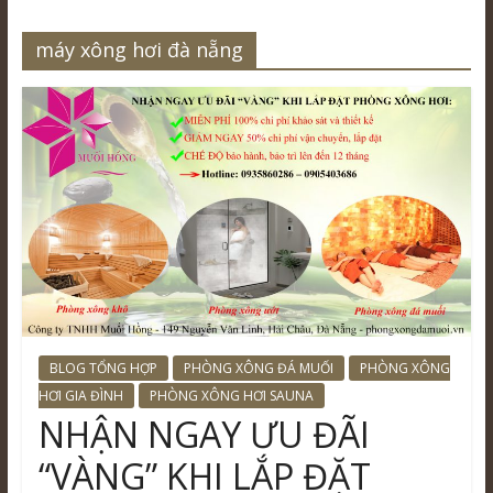
máy xông hơi đà nẵng
BLOG TỔNG HỢP
PHÒNG XÔNG ĐÁ MUỐI
PHÒNG XÔNG
HƠI GIA ĐÌNH
PHÒNG XÔNG HƠI SAUNA
NHẬN NGAY ƯU ĐÃI
“VÀNG” KHI LẮP ĐẶT