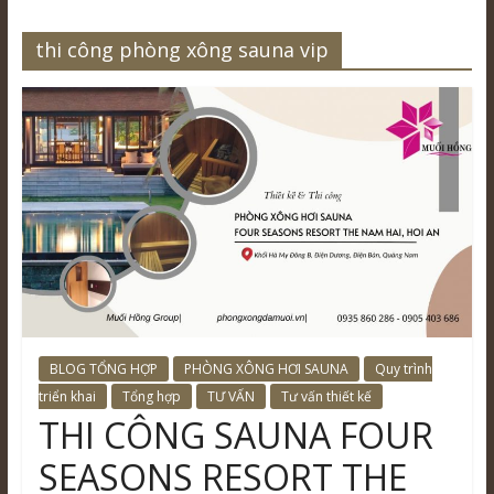
thi công phòng xông sauna vip
BLOG TỔNG HỢP
PHÒNG XÔNG HƠI SAUNA
Quy trình
triển khai
Tổng hợp
TƯ VẤN
Tư vấn thiết kế
THI CÔNG SAUNA FOUR
SEASONS RESORT THE