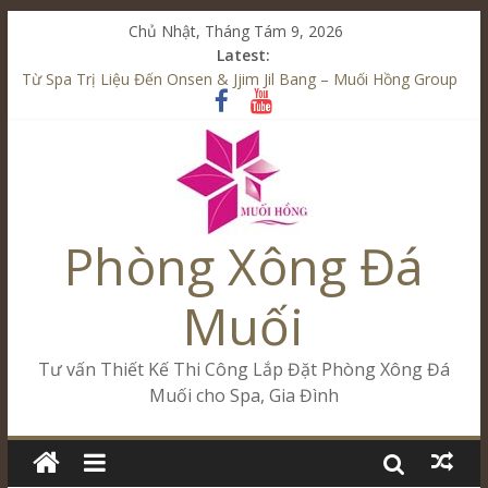
Chủ Nhật, Tháng Tám 9, 2026
Latest:
Từ Spa Trị Liệu Đến Onsen & Jjim Jil Bang – Muối Hồng Group
Kết Hợp Onsen & Jjim Jil Bang Trong Mô Hình Spa – Muối
Hồng Group
Cham Riverside Onsen & Jjim Jil Bang Đà Nẵng Muối Hồng
Group
Spa Jjim Jil Bang Kết Hợp Onsen – Kinh Doanh Chuẩn Sao –
Muối Hồng Group
Phòng Xông Đá
Tăng Doanh Số Kinh Doanh Lắp Đặt Onsen & Jjim Jil Bang –
Muối Hồng Group
Muối
Tư vấn Thiết Kế Thi Công Lắp Đặt Phòng Xông Đá
Muối cho Spa, Gia Đình