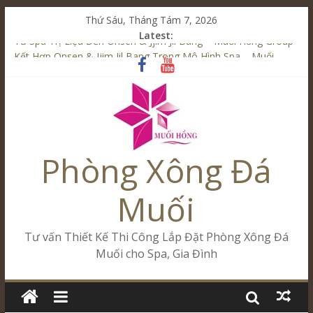
Thứ Sáu, Tháng Tám 7, 2026
Latest:
Từ Spa Trị Liệu Đến Onsen & Jjim Jil Bang – Muối Hồng Group
Kết Hợp Onsen & Jjim Jil Bang Trong Mô Hình Spa – Muối
Hồng Group
Cham Riverside Onsen & Jjim Jil Bang Đà Nẵng Muối Hồng
Group
Spa Jjim Jil Bang Kết Hợp Onsen – Kinh Doanh Chuẩn Sao –
Muối Hồng Group
Phòng Xông Đá
Tăng Doanh Số Kinh Doanh Lắp Đặt Onsen & Jjim Jil Bang –
Muối Hồng Group
Muối
Tư vấn Thiết Kế Thi Công Lắp Đặt Phòng Xông Đá
Muối cho Spa, Gia Đình