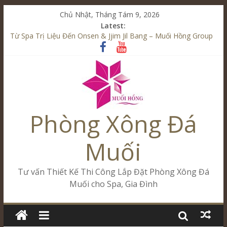
Chủ Nhật, Tháng Tám 9, 2026
Latest:
Từ Spa Trị Liệu Đến Onsen & Jjim Jil Bang – Muối Hồng Group
Kết Hợp Onsen & Jjim Jil Bang Trong Mô Hình Spa – Muối
Hồng Group
Cham Riverside Onsen & Jjim Jil Bang Đà Nẵng Muối Hồng
Group
Spa Jjim Jil Bang Kết Hợp Onsen – Kinh Doanh Chuẩn Sao –
Muối Hồng Group
Phòng Xông Đá
Tăng Doanh Số Kinh Doanh Lắp Đặt Onsen & Jjim Jil Bang –
Muối Hồng Group
Muối
Tư vấn Thiết Kế Thi Công Lắp Đặt Phòng Xông Đá
Muối cho Spa, Gia Đình