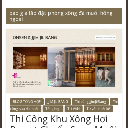
báo giá lắp đặt phòng xông đá muối hồng
ngoại
BLOG TỔNG HỢP
JJIM JIL BANG
Thi công JjimJilBang
Thi
công spa đá muối
Tổng hợp
TƯ VẤN
Tư vấn thiết kế
Thi Công Khu Xông Hơi