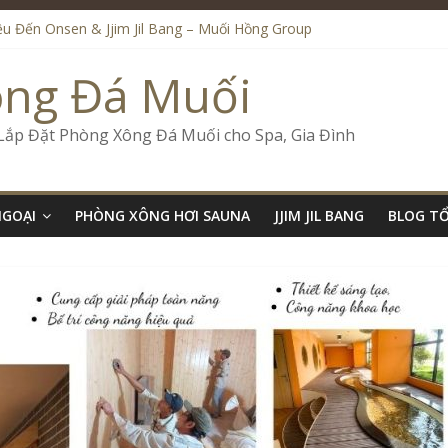
iệu Đến Onsen & Jjim Jil Bang – Muối Hồng Group
n & Jjim Jil Bang Trong Mô Hình Spa – Muối Hồng Group
de Onsen & Jjim Jil Bang Đà Nẵng Muối Hồng Group
ông Đá Muối
 Bang Kết Hợp Onsen – Kinh Doanh Chuẩn Sao – Muối Hồng Group
ố Kinh Doanh Lắp Đặt Onsen & Jjim Jil Bang – Muối Hồng Group
 Lắp Đặt Phòng Xông Đá Muối cho Spa, Gia Đình
NGOẠI
PHÒNG XÔNG HƠI SAUNA
JJIM JIL BANG
BLOG T