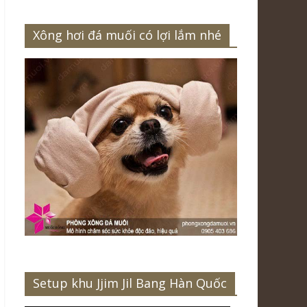
Xông hơi đá muối có lợi lắm nhé
Setup khu Jjim Jil Bang Hàn Quốc