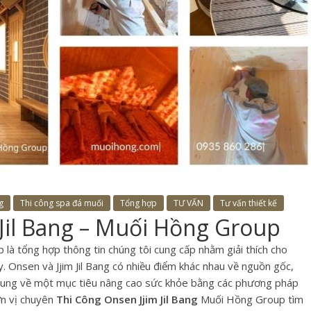
g
Thi công spa đá muối
Tổng hợp
TƯ VẤN
Tư vấn thiết kế
Jil Bang – Muối Hồng Group
à tổng hợp thông tin chúng tôi cung cấp nhằm giải thích cho
. Onsen và Jjim Jil Bang có nhiều điểm khác nhau về nguồn gốc,
ung về một mục tiêu nâng cao sức khỏe bằng các phương pháp
ơn vị chuyên
Thi Công Onsen Jjim Jil Bang
Muối Hồng Group tìm