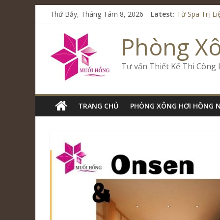
Thứ Bảy, Tháng Tám 8, 2026
Latest:
Từ Spa Trị L
Kết Hợp Onse
Cham Riversi
Phòng X
Spa Jjim Jil
Tăng Doanh S
Tư vấn Thiết Kế Thi Công
TRANG CHỦ
PHÒNG XÔNG HƠI HỒNG 