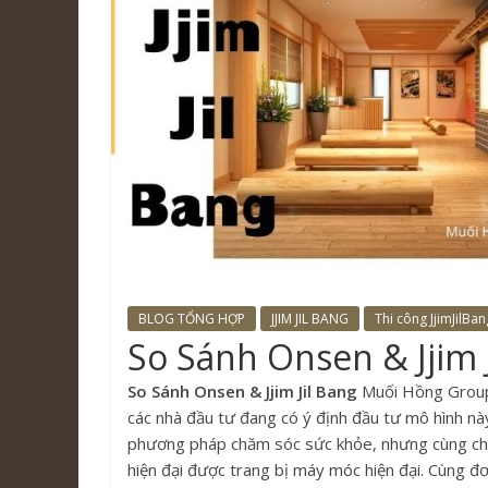
BLOG TỔNG HỢP
JJIM JIL BANG
Thi công JjimJilBan
So Sánh Onsen & Jjim 
So Sánh Onsen & Jjim Jil Bang
Muối Hồng Group l
các nhà đầu tư đang có ý định đầu tư mô hình này
phương pháp chăm sóc sức khỏe, nhưng cùng ch
hiện đại được trang bị máy móc hiện đại. Cùng đ