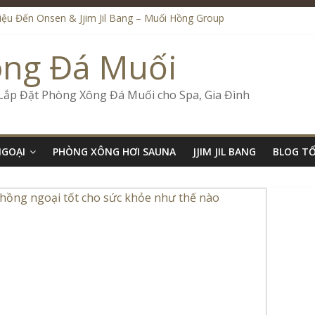
Liệu Đến Onsen & Jjim Jil Bang – Muối Hồng Group
en & Jjim Jil Bang Trong Mô Hình Spa – Muối Hồng Group
ide Onsen & Jjim Jil Bang Đà Nẵng Muối Hồng Group
ông Đá Muối
l Bang Kết Hợp Onsen – Kinh Doanh Chuẩn Sao – Muối Hồng Group
Số Kinh Doanh Lắp Đặt Onsen & Jjim Jil Bang – Muối Hồng Group
 Lắp Đặt Phòng Xông Đá Muối cho Spa, Gia Đình
NGOẠI
PHÒNG XÔNG HƠI SAUNA
JJIM JIL BANG
BLOG T