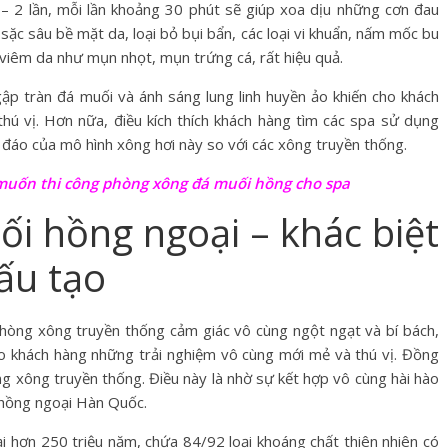
– 2 lần, mỗi lần khoảng 30 phút sẽ giúp xoa dịu những cơn đau
 sặc sâu bề mặt da, loại bỏ bụi bẩn, các loại vi khuẩn, nấm mốc bu
iêm da như mụn nhọt, mụn trứng cá, rất hiệu quả.
ập tràn đá muối và ánh sáng lung linh huyền ảo khiến cho khách
hú vị. Hơn nữa, điều kích thích khách hàng tìm các spa sử dụng
c đáo của mô hình xông hơi này so với các xông truyền thống.
 muốn thi công phòng xông đá muối hồng cho spa
i hồng ngoại – khác biệt
ấu tạo
phòng xông truyền thống cảm giác vô cùng ngột ngạt và bí bách,
 khách hàng những trải nghiệm vô cùng mới mẻ và thú vị. Đồng
 xông truyền thống. Điều này là nhờ sự kết hợp vô cùng hài hào
 hồng ngoại Hàn Quốc.
ại hơn 250 triệu năm, chứa 84/92 loại khoáng chất thiên nhiên có