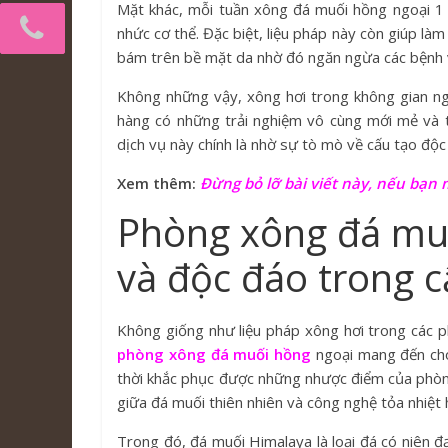
Mặt khác, mỗi tuần xông đá muối hồng ngoại 1 
nhức cơ thể. Đặc biệt, liệu pháp này còn giúp làm
bám trên bề mặt da nhờ đó ngăn ngừa các bệnh v
Không những vậy, xông hơi trong không gian ng
hàng có những trải nghiệm vô cùng mới mẻ và t
dịch vụ này chính là nhờ sự tò mò về cấu tạo độ
Xem thêm:
Đừng bỏ lỡ bài viết này, nếu bạn
Phòng xông đá muố
và độc đáo trong c
Không giống như liệu pháp xông hơi trong các 
phòng xông đá muối hồng
ngoại mang đến cho
thời khắc phục được những nhược điểm của phòng
giữa đá muối thiên nhiên và công nghệ tỏa nhiệt
Trong đó, đá muối Himalaya là loại đá có niên đ