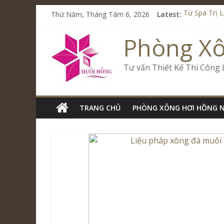
Thứ Năm, Tháng Tám 6, 2026
Latest:
Từ Spa Trị 
Kết Hợp Ons
Cham Rivers
Phòng X
Spa Jjim Ji
Tăng Doanh 
Tư vấn Thiết Kế Thi Công
TRANG CHỦ
PHÒNG XÔNG HƠI HỒNG 