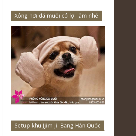
Xông hơi đá muối có lợi lắm nhé
Setup khu Jjim Jil Bang Hàn Quốc