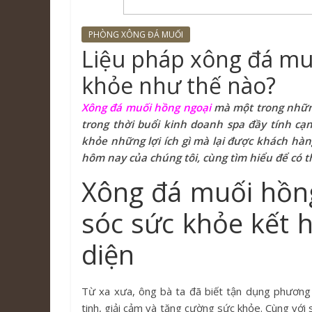
PHÒNG XÔNG ĐÁ MUỐI
Liệu pháp xông đá muố
khỏe như thế nào?
Xông đá muối hồng ngoại
mà một trong những
trong thời buổi kinh doanh spa đầy tính cạ
khỏe những lợi ích gì mà lại được khách hàn
hôm nay của chúng tôi, cùng tìm hiểu để có t
Xông đá muối hồng
sóc sức khỏe kết h
diện
Từ xa xưa, ông bà ta đã biết tận dụng phương 
tinh, giải cảm và tăng cường sức khỏe. Cùng với