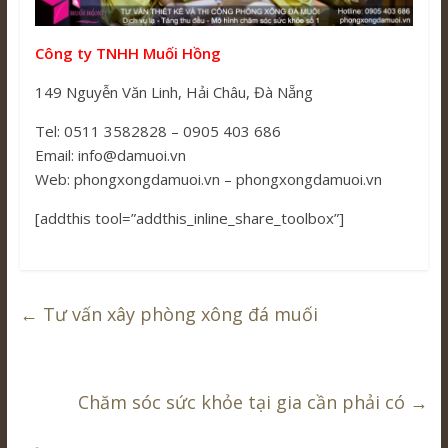
Công ty TNHH Muối Hồng
149 Nguyễn Văn Linh, Hải Châu, Đà Nẵng
Tel: 0511 3582828 – 0905 403 686
Email: info@damuoi.vn
Web: phongxongdamuoi.vn – phongxongdamuoi.vn
[addthis tool=”addthis_inline_share_toolbox”]
←
Tư vấn xây phòng xông đá muối
Chăm sóc sức khỏe tại gia cần phải có
→