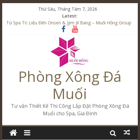
Thứ Sáu, Tháng Tám 7, 2026
Latest:
Từ Spa Trị Liệu Đến Onsen & Jjim Jil Bang – Muối Hồng Group
Kết Hợp Onsen & Jjim Jil Bang Trong Mô Hình Spa – Muối
Hồng Group
Cham Riverside Onsen & Jjim Jil Bang Đà Nẵng Muối Hồng
Group
Spa Jjim Jil Bang Kết Hợp Onsen – Kinh Doanh Chuẩn Sao –
Muối Hồng Group
Phòng Xông Đá
Tăng Doanh Số Kinh Doanh Lắp Đặt Onsen & Jjim Jil Bang –
Muối Hồng Group
Muối
Tư vấn Thiết Kế Thi Công Lắp Đặt Phòng Xông Đá
Muối cho Spa, Gia Đình