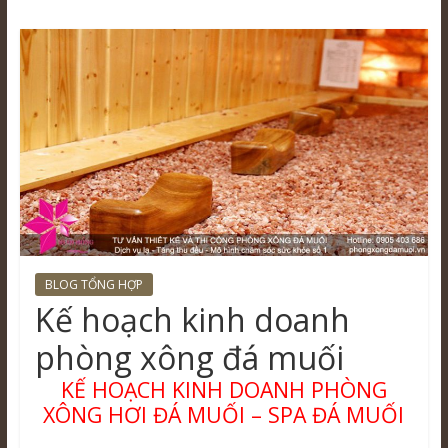
BLOG TỔNG HỢP
Kế hoạch kinh doanh
phòng xông đá muối
KẾ HOẠCH KINH DOANH PHÒNG
XÔNG HƠI ĐÁ MUỐI – SPA ĐÁ MUỐI