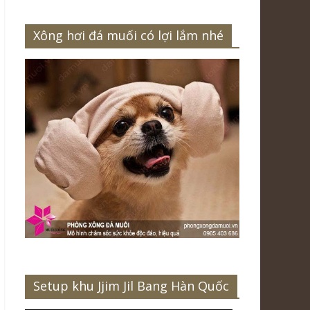
Xông hơi đá muối có lợi lắm nhé
Setup khu Jjim Jil Bang Hàn Quốc