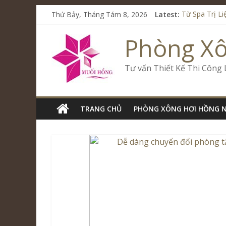
Thứ Bảy, Tháng Tám 8, 2026
Latest:
Từ Spa Trị L
Kết Hợp Onse
Cham Riversi
Phòng X
Spa Jjim Jil
Tăng Doanh S
Tư vấn Thiết Kế Thi Công
TRANG CHỦ
PHÒNG XÔNG HƠI HỒNG 