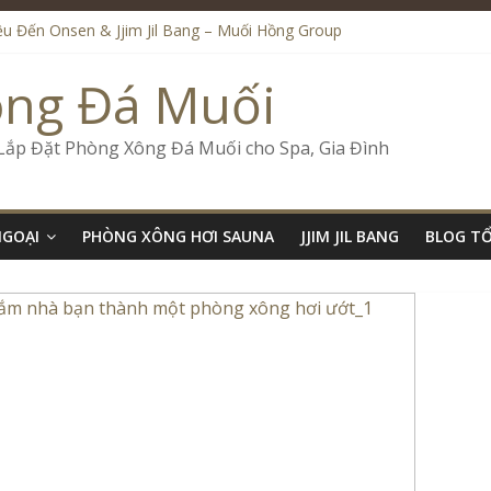
iệu Đến Onsen & Jjim Jil Bang – Muối Hồng Group
n & Jjim Jil Bang Trong Mô Hình Spa – Muối Hồng Group
de Onsen & Jjim Jil Bang Đà Nẵng Muối Hồng Group
ông Đá Muối
 Bang Kết Hợp Onsen – Kinh Doanh Chuẩn Sao – Muối Hồng Group
ố Kinh Doanh Lắp Đặt Onsen & Jjim Jil Bang – Muối Hồng Group
 Lắp Đặt Phòng Xông Đá Muối cho Spa, Gia Đình
NGOẠI
PHÒNG XÔNG HƠI SAUNA
JJIM JIL BANG
BLOG T