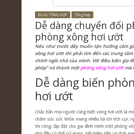
BLOG TỔNG HỢP
Tổng hợp
Dễ dàng chuyển đổi 
phòng xông hơi ướt
Nếu như trước đây muốn tận hưởng cảm giác
xông hơi ướt thì phải tìm đến các trung tâm
chính ngôi nhà của mình. Với điều kiện gia
phép” nó thành một
phòng xông hơi ướt
mà k
Dễ dàng biến phò
hơi ướt
Chắc hẳn mọi người cũng biết xông hơi ướt là mộ
chăm sóc sức khỏe mang nhiều lợi ích tích cực n
thi công, lắp đặt cho gia đình mình một phòng xô
nhà đều có thể sử dụng, tiết kiệm tiền và thời gi