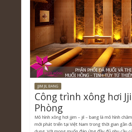
JJIM JIL BANG
Công trình xông hơi Jji
Phòng
Mô hình xông hơi jjim – jil – bang là mô hình chă
mới phát triển tại Việt Nam trong thời gian gần 
dụng. Với mong muốn đáp ứng đầy đủ nhu cầu của