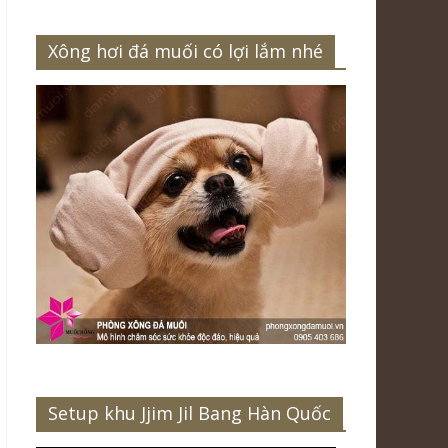
Xông hơi đá muối có lợi lắm nhé
Setup khu Jjim Jil Bang Hàn Quốc