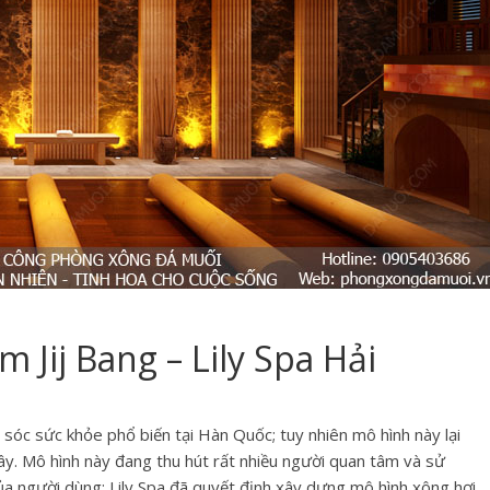
m Jij Bang – Lily Spa Hải
m sóc sức khỏe phổ biến tại Hàn Quốc; tuy nhiên mô hình này lại
đây. Mô hình này đang thu hút rất nhiều người quan tâm và sử
 người dùng; Lily Spa đã quyết định xây dựng mô hình xông hơi