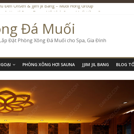
iệu Đến Onsen & Jjim Jil Bang – Muối Hồng Group
n & Jjim Jil Bang Trong Mô Hình Spa – Muối Hồng Group
de Onsen & Jjim Jil Bang Đà Nẵng Muối Hồng Group
ông Đá Muối
 Bang Kết Hợp Onsen – Kinh Doanh Chuẩn Sao – Muối Hồng Group
ố Kinh Doanh Lắp Đặt Onsen & Jjim Jil Bang – Muối Hồng Group
 Lắp Đặt Phòng Xông Đá Muối cho Spa, Gia Đình
NGOẠI
PHÒNG XÔNG HƠI SAUNA
JJIM JIL BANG
BLOG T