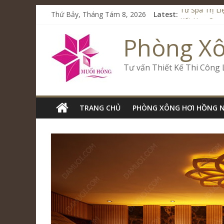
Thứ Bảy, Tháng Tám 8, 2026
Latest:
Từ Spa Trị L
Kết Hợp Onse
Cham Riversi
Phòng X
Spa Jjim Jil
Tăng Doanh S
Tư vấn Thiết Kế Thi Công
TRANG CHỦ
PHÒNG XÔNG HƠI HỒNG 