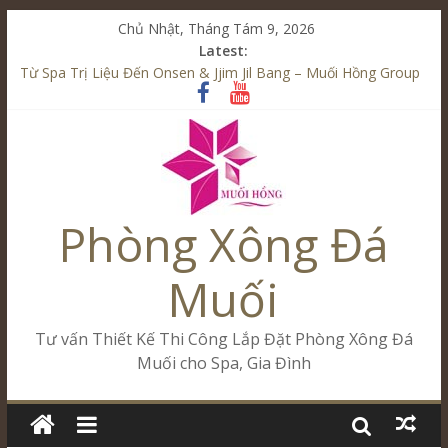
Chủ Nhật, Tháng Tám 9, 2026
Latest:
Tăng Doanh Số Kinh Doanh Lắp Đặt Onsen & Jjim Jil Bang –
Muối Hồng Group
Từ Spa Trị Liệu Đến Onsen & Jjim Jil Bang – Muối Hồng Group
Kết Hợp Onsen & Jjim Jil Bang Trong Mô Hình Spa – Muối
Hồng Group
Cham Riverside Onsen & Jjim Jil Bang Đà Nẵng Muối Hồng
Group
Phòng Xông Đá
Spa Jjim Jil Bang Kết Hợp Onsen – Kinh Doanh Chuẩn Sao –
Muối Hồng Group
Muối
Tư vấn Thiết Kế Thi Công Lắp Đặt Phòng Xông Đá
Muối cho Spa, Gia Đình