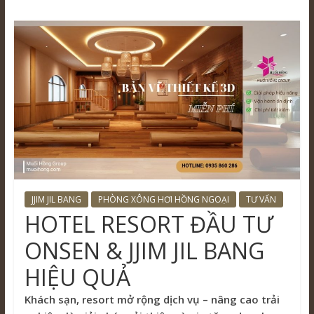
JJIM JIL BANG
PHÒNG XÔNG HƠI HỒNG NGOẠI
TƯ VẤN
HOTEL RESORT ĐẦU TƯ
ONSEN & JJIM JIL BANG
HIỆU QUẢ
Khách sạn, resort mở rộng dịch vụ – nâng cao trải