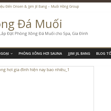
Liệu Đến Onsen & Jjim Jil Bang – Muối Hồng Group
en & Jjim Jil Bang Trong Mô Hình Spa – Muối Hồng Group
ide Onsen & Jjim Jil Bang Đà Nẵng Muối Hồng Group
ông Đá Muối
l Bang Kết Hợp Onsen – Kinh Doanh Chuẩn Sao – Muối Hồng Group
Số Kinh Doanh Lắp Đặt Onsen & Jjim Jil Bang – Muối Hồng Group
 Lắp Đặt Phòng Xông Đá Muối cho Spa, Gia Đình
NGOẠI
PHÒNG XÔNG HƠI SAUNA
JJIM JIL BANG
BLOG T