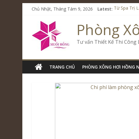
Chủ Nhật, Tháng Tám 9, 2026
Latest:
Từ Spa Trị 
Kết Hợp Ons
Cham Rivers
Phòng X
Spa Jjim Ji
Tăng Doanh 
Tư vấn Thiết Kế Thi Công
TRANG CHỦ
PHÒNG XÔNG HƠI HỒNG 