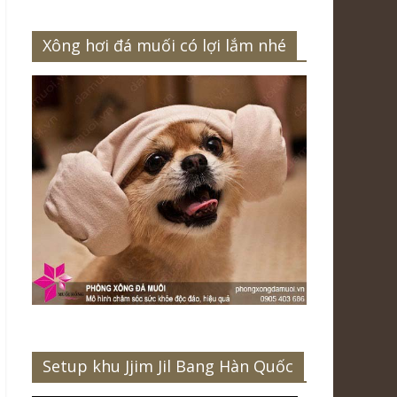
Xông hơi đá muối có lợi lắm nhé
Setup khu Jjim Jil Bang Hàn Quốc