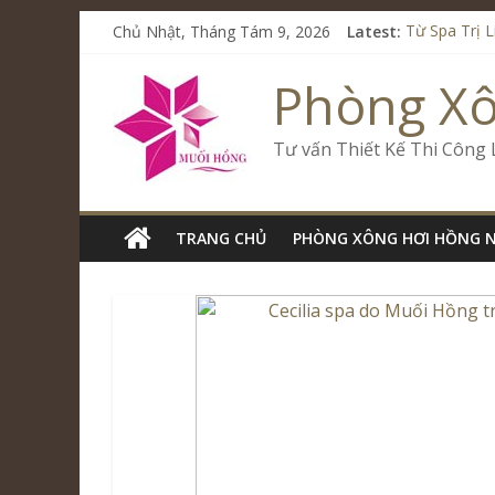
Chủ Nhật, Tháng Tám 9, 2026
Latest:
Từ Spa Trị 
Kết Hợp Ons
Cham Rivers
Phòng X
Spa Jjim Ji
Tăng Doanh 
Tư vấn Thiết Kế Thi Công
TRANG CHỦ
PHÒNG XÔNG HƠI HỒNG 