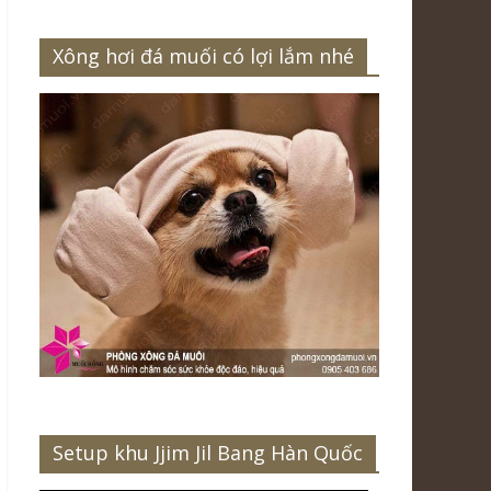
Xông hơi đá muối có lợi lắm nhé
Setup khu Jjim Jil Bang Hàn Quốc